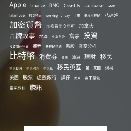
Apple
BNO
Casetify
coinbase
binance
Grab
八達通
lalamove
PEQ移民
working holiday
上市
低成本移民
加密貨幣
加拿大
加密貨幣交易所
投資
品牌故事
富豪
地產
失業貸款
攜程
新股
業務分析
投資海外物業
新移民措施
比特幣
消費券
移民
理財
澳洲
滴滴
移民英國
網易
第二家園
移民台灣
移民澳洲
移民監
股票
虛擬銀行
美團
譚仔
電子錢包
開戶
騰訊
電訊盈科