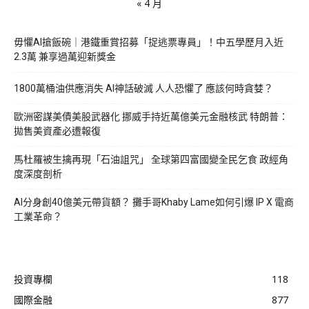
« 4 月
毋懼AI搶飯碗｜港鐵重賞招募「捉逃票專員」！中五學歷月入近
2.3萬 兼享過萬迎新獎金
1800萬桶油供應消失 AI神話破滅 人人恐懼了 應該何時貪婪？
歐洲密謀美債美股武器化 挪威手持近萬億美元金融核武 特朗普：
拋售美資產必遭報復
馬杜羅被生擒再現「石油詛咒」 全球第四富國變全民乞食 政經角
度深度剖析
AI分身創40億美元帶貨額？ 攤手哥Khaby Lame如何引爆 IP X 電商
工業革命？
投資專欄
118
國際金融
877