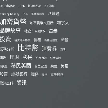
coinbase
lalamove
Grab
PEQ移民
八達通
working holiday
上市
低成本移民
加密貨幣
加拿大
加密貨幣交易所
品牌故事
富豪
地產
失業貸款
投資
攜程
新股
投資海外物業
新移民措施
比特幣
消費券
業務分析
滴滴
移民
理財
澳洲
移民台灣
移民澳洲
移民英國
美團
網易
第二家園
移民監
股票
虛擬銀行
譚仔
電子錢包
開戶
騰訊
電訊盈科