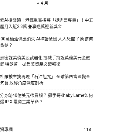
« 4 月
懼AI搶飯碗｜港鐵重賞招募「捉逃票專員」！中五
歷月入近2.3萬 兼享過萬迎新獎金
800萬桶油供應消失 AI神話破滅 人人恐懼了 應該何
貪婪？
洲密謀美債美股武器化 挪威手持近萬億美元金融
武 特朗普：拋售美資產必遭報復
杜羅被生擒再現「石油詛咒」 全球第四富國變全
乞食 政經角度深度剖析
I分身創40億美元帶貨額？ 攤手哥Khaby Lame如何
爆 IP X 電商工業革命？
資專欄
118