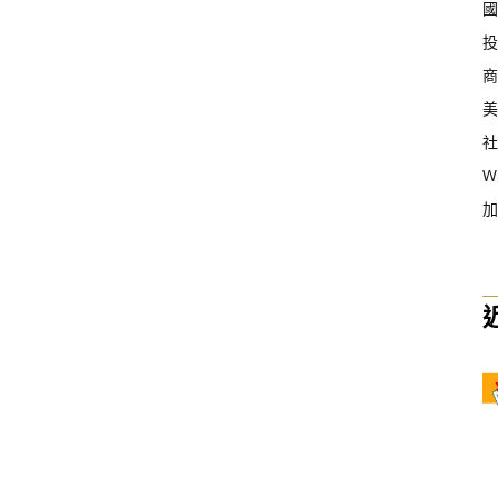
國
投
商
美
社
W
加