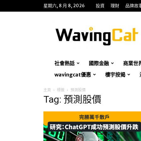
星期六, 8 月 8, 2026
投資
理財
品牌故
WavingCat
招
財
貓
社會熱話
國際金融
商業世
wavingcat優惠
樓宇按揭
主頁
標籤
預測股價
Tag: 預測股價