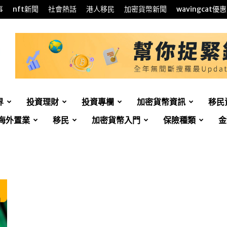
事
nft新聞
社會熱話
港人移民
加密貨幣新聞
wavingcat優惠
界
投資理財
投資專欄
加密貨幣資訊
移民
海外置業
移民
加密貨幣入門
保險種類
金