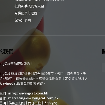
投資新手入門懶人包
月供股票好唔好？
保險知多啲
於我們
ingCat幫你捉緊錢途 !
vingCat 財經網提供最即時全面的樓市、移民、海外置業、財
加密貨幣、獨家優惠資訊。無論你係投資新手定係資產管理大
WavingCat都會幫你捉緊錢途。
我們 :
info@wavingcat.com.hk
合作 :
marketing@wavingcat.com.hk
聲明
|
條款及細則
|
內容授權
|
人才招聘