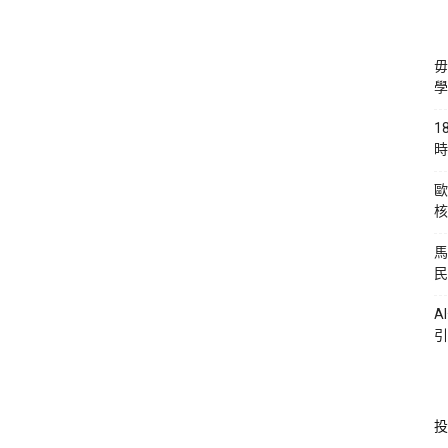
毋
學
1
時
歐
核
馬
民
A
引
投