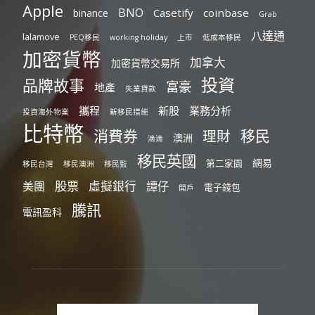
Apple
BNO
Casetify
coinbase
binance
Grab
八達通
lalamove
PEQ移民
working holiday
上市
低成本移民
加密貨幣
加拿大
加密貨幣交易所
投資
品牌故事
富豪
地產
失業貸款
攜程
新股
業務分析
投資海外物業
新移民措施
比特幣
消費券
移民
理財
澳洲
滴滴
移民英國
網易
第二家園
移民台灣
移民澳洲
移民監
股票
虛擬銀行
美團
譚仔
電子錢包
開戶
騰訊
電訊盈科