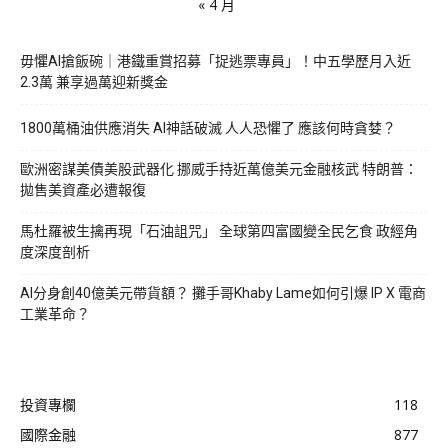
« 4 月
毋懼AI搶飯碗｜港鐵重賞招募「捉逃票專員」！中五學歷月入近
2.3萬 兼享過萬迎新獎金
1800萬桶油供應消失 AI神話破滅 人人恐懼了 應該何時貪婪？
歐洲密謀美債美股武器化 挪威手持近萬億美元金融核武 特朗普：
拋售美資產必遭報復
馬杜羅被生擒再現「石油詛咒」 全球第四富國變全民乞食 政經角
度深度剖析
AI分身創40億美元帶貨額？ 攤手哥Khaby Lame如何引爆 IP X 電商
工業革命？
投資專欄
118
國際金融
877