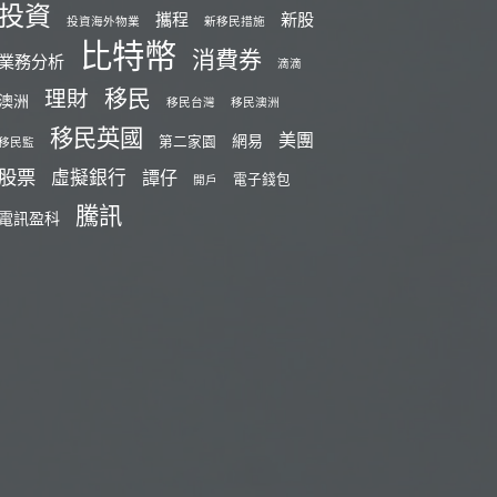
投資
攜程
新股
投資海外物業
新移民措施
比特幣
消費券
業務分析
滴滴
移民
理財
澳洲
移民台灣
移民澳洲
移民英國
美團
網易
第二家園
移民監
股票
虛擬銀行
譚仔
電子錢包
開戶
騰訊
電訊盈科