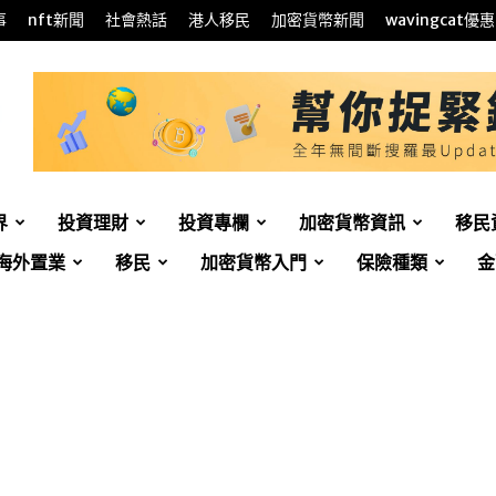
事
nft新聞
社會熱話
港人移民
加密貨幣新聞
wavingcat優惠
界
投資理財
投資專欄
加密貨幣資訊
移民
海外置業
移民
加密貨幣入門
保險種類
金