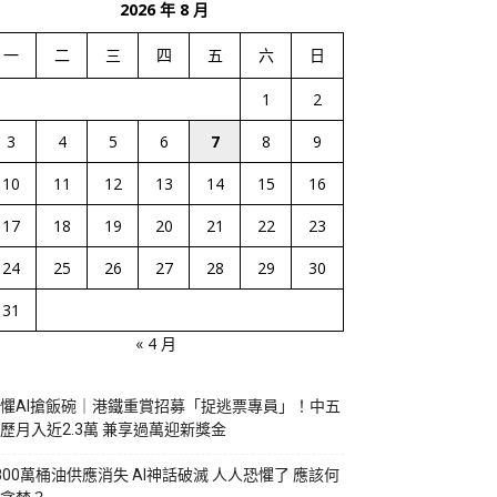
2026 年 8 月
一
二
三
四
五
六
日
1
2
3
4
5
6
7
8
9
10
11
12
13
14
15
16
17
18
19
20
21
22
23
24
25
26
27
28
29
30
31
« 4 月
懼AI搶飯碗｜港鐵重賞招募「捉逃票專員」！中五
歷月入近2.3萬 兼享過萬迎新獎金
800萬桶油供應消失 AI神話破滅 人人恐懼了 應該何