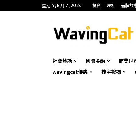
星期五, 8 月 7, 2026
投資
理財
品牌故
WavingCat
招
財
貓
社會熱話
國際金融
商業世
wavingcat優惠
樓宇按揭