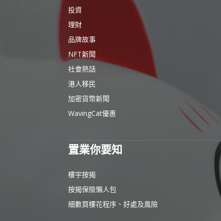
投資
理財
品牌故事
NFT新聞
社會熱話
港人移民
加密貨幣新聞
WavingCat優惠
置業你要知
樓宇按揭
按揭保險懶人包
細數買樓花程序、好處及風險