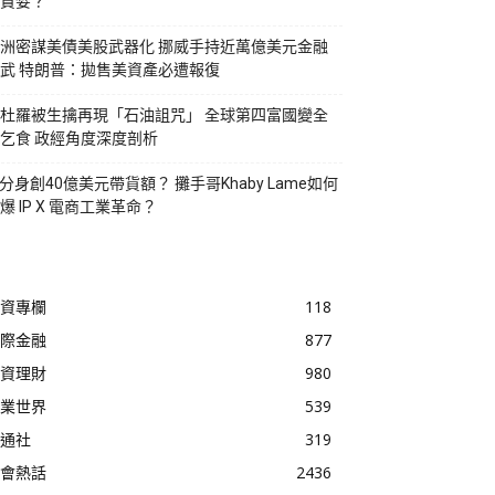
貪婪？
洲密謀美債美股武器化 挪威手持近萬億美元金融
武 特朗普：拋售美資產必遭報復
杜羅被生擒再現「石油詛咒」 全球第四富國變全
乞食 政經角度深度剖析
I分身創40億美元帶貨額？ 攤手哥Khaby Lame如何
爆 IP X 電商工業革命？
資專欄
118
際金融
877
資理財
980
業世界
539
通社
319
會熱話
2436