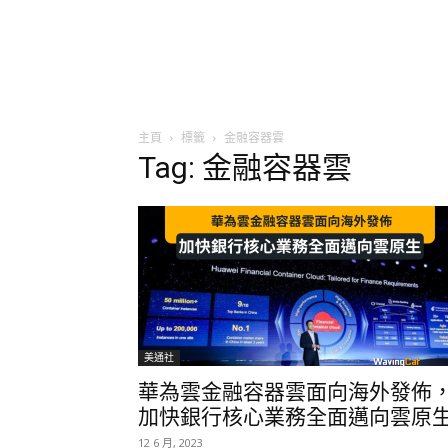
主頁
標籤
金融容器雲
Tag: 金融容器雲
美通社
華為雲金融容器雲面向海外發佈
加快銀行核心業務全面邁向雲原
12 6 月, 2023