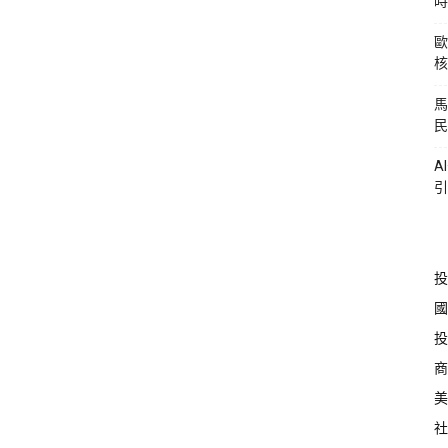
時
歐
核
馬
民
A
引
投
國
投
商
美
社