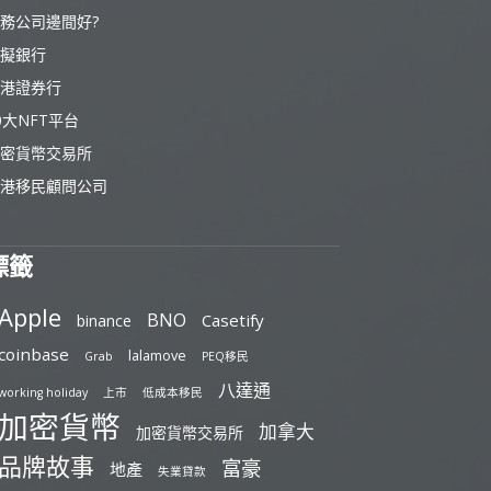
務公司邊間好?
擬銀行
港證券行
0大NFT平台
密貨幣交易所
港移民顧問公司
標籤
Apple
BNO
Casetify
binance
coinbase
lalamove
Grab
PEQ移民
八達通
working holiday
上市
低成本移民
加密貨幣
加拿大
加密貨幣交易所
品牌故事
富豪
地產
失業貸款