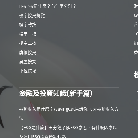
H按P按是什麼？有什麼分別？
財
樓宇按揭總覽
虛
樓宇轉按
香
樓宇一按
1
樓宇二按
加
唐樓按揭
香
居屋按揭
車位按揭
金融及投資知識(新手篇)
被動收入是什麼？WavingCat告訴你10大被動收入方
法
【ESG是什麼】五分鐘了解ESG意思，有什麼因素以
及運用ESG投資優點缺點