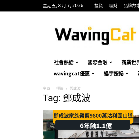
星期五, 8 月 7, 2026
投資
理財
品牌故
WavingCat
招
財
貓
社會熱話
國際金融
商業世
wavingcat優惠
樓宇按揭
主頁
標籤
鄧成波
Tag: 鄧成波