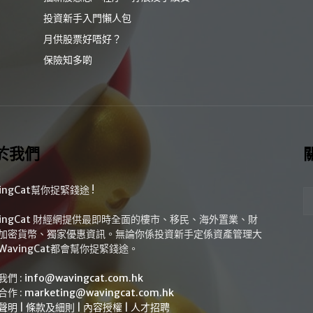
投資新手入門懶人包
月供股票好唔好？
保險知多啲
於我們
ingCat幫你捉緊錢途 !
vingCat 財經網提供最即時全面的樓市、移民、海外置業、財
加密貨幣、獨家優惠資訊。無論你係投資新手定係資產管理大
WavingCat都會幫你捉緊錢途。
我們 :
info@wavingcat.com.hk
合作 :
marketing@wavingcat.com.hk
聲明
|
條款及細則
|
內容授權
|
人才招聘