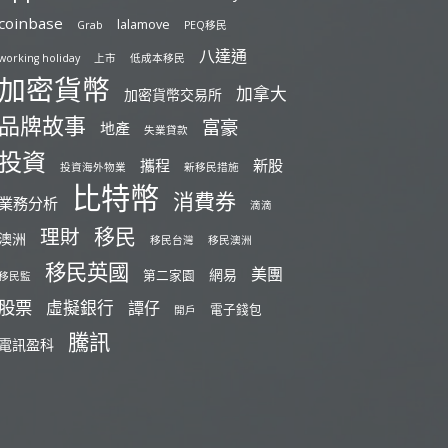
coinbase
lalamove
Grab
PEQ移民
八達通
working holiday
上市
低成本移民
加密貨幣
加拿大
加密貨幣交易所
品牌故事
富豪
地產
失業貸款
投資
攜程
新股
投資海外物業
新移民措施
比特幣
消費券
業務分析
滴滴
移民
理財
澳洲
移民台灣
移民澳洲
移民英國
美團
網易
第二家園
移民監
股票
虛擬銀行
譚仔
電子錢包
開戶
騰訊
電訊盈科