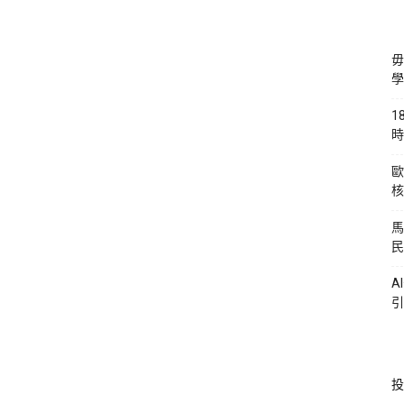
毋
學
1
時
歐
核
馬
民
A
引
投