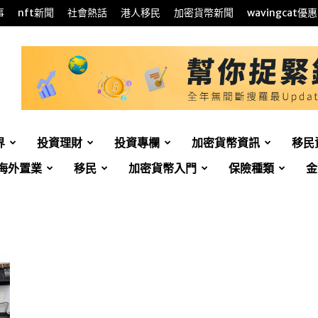
事
nft新聞
社會熱話
港人移民
加密貨幣新聞
wavingcat優惠
界
投資理財
投資專欄
加密貨幣資訊
移民
海外置業
移民
加密貨幣入門
保險種類
金