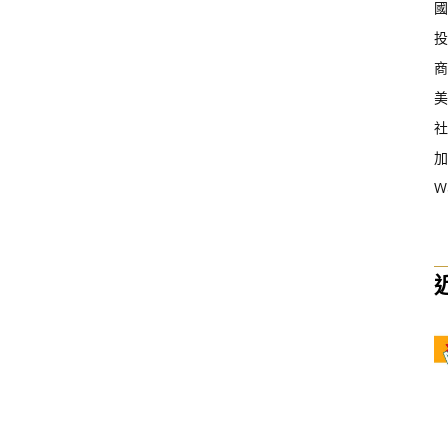
國
投
商
美
社
加
W