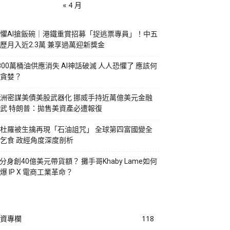
« 4 月
懼AI搶飯碗｜港鐵重賞招募「捉逃票專員」！中五
歷月入近2.3萬 兼享過萬迎新獎金
800萬桶油供應消失 AI神話破滅 人人恐懼了 應該何
貪婪？
洲密謀美債美股武器化 挪威手持近萬億美元金融
武 特朗普：拋售美資產必遭報復
杜羅被生擒再現「石油詛咒」 全球第四富國變全
乞食 政經角度深度剖析
I分身創40億美元帶貨額？ 攤手哥Khaby Lame如何
爆 IP X 電商工業革命？
資專欄
118