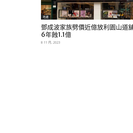
地產
鄧成波家族劈價近億放利園山道
6年蝕1.1億
8 11 月, 2023