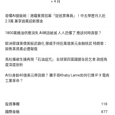
« 4 月
毋懼AI搶飯碗｜港鐵重賞招募「捉逃票專員」！中五學歷月入近
2.3萬 兼享過萬迎新獎金
1800萬桶油供應消失 AI神話破滅 人人恐懼了 應該何時貪婪？
歐洲密謀美債美股武器化 挪威手持近萬億美元金融核武 特朗普：
拋售美資產必遭報復
馬杜羅被生擒再現「石油詛咒」 全球第四富國變全民乞食 政經角
度深度剖析
AI分身創40億美元帶貨額？ 攤手哥Khaby Lame如何引爆 IP X 電商
工業革命？
投資專欄
118
國際金融
877