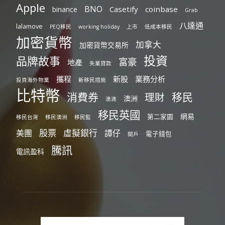
Apple
BNO
Casetify
coinbase
binance
Grab
八達通
lalamove
PEQ移民
working holiday
上市
低成本移民
加密貨幣
加拿大
加密貨幣交易所
投資
品牌故事
富豪
地產
失業貸款
攜程
新股
業務分析
投資海外物業
新移民措施
比特幣
消費券
移民
理財
澳洲
滴滴
移民英國
網易
第二家園
移民台灣
移民澳洲
移民監
股票
虛擬銀行
美團
譚仔
電子錢包
開戶
騰訊
電訊盈科