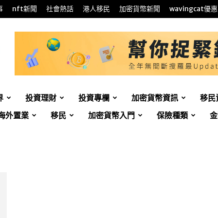
事
nft新聞
社會熱話
港人移民
加密貨幣新聞
wavingcat優惠
界
投資理財
投資專欄
加密貨幣資訊
移民
海外置業
移民
加密貨幣入門
保險種類
金