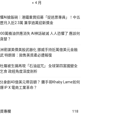
« 4 月
懼AI搶飯碗｜港鐵重賞招募「捉逃票專員」！中五
歷月入近2.3萬 兼享過萬迎新獎金
800萬桶油供應消失 AI神話破滅 人人恐懼了 應該何
貪婪？
洲密謀美債美股武器化 挪威手持近萬億美元金融
武 特朗普：拋售美資產必遭報復
杜羅被生擒再現「石油詛咒」 全球第四富國變全
乞食 政經角度深度剖析
I分身創40億美元帶貨額？ 攤手哥Khaby Lame如何
爆 IP X 電商工業革命？
資專欄
118