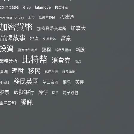
coinbase
lalamove
Grab
PEQ移民
八達通
working holiday
上市
低成本移民
加密貨幣
加拿大
加密貨幣交易所
品牌故事
富豪
地產
失業貸款
投資
攜程
新股
投資海外物業
新移民措施
比特幣
消費券
業務分析
滴滴
移民
理財
澳洲
移民台灣
移民澳洲
移民英國
美團
網易
第二家園
移民監
股票
虛擬銀行
譚仔
電子錢包
開戶
騰訊
電訊盈科