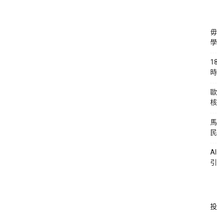
毋
學
1
時
歐
核
馬
民
A
引
投