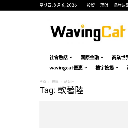
星期四, 8 月 6, 2026
投資
理財
品牌故
WavingCat
招
財
貓
社會熱話
國際金融
商業世
wavingcat優惠
樓宇按揭
主頁
標籤
軟著陸
Tag: 軟著陸