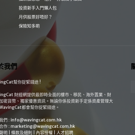
投資新手入門懶人包
月供股票好唔好？
保險知多啲
於我們
ingCat幫你捉緊錢途 !
vingCat 財經網提供最即時全面的樓市、移民、海外置業、財
加密貨幣、獨家優惠資訊。無論你係投資新手定係資產管理大
WavingCat都會幫你捉緊錢途。
我們 :
info@wavingcat.com.hk
合作 :
marketing@wavingcat.com.hk
聲明
|
條款及細則
|
內容授權
|
人才招聘