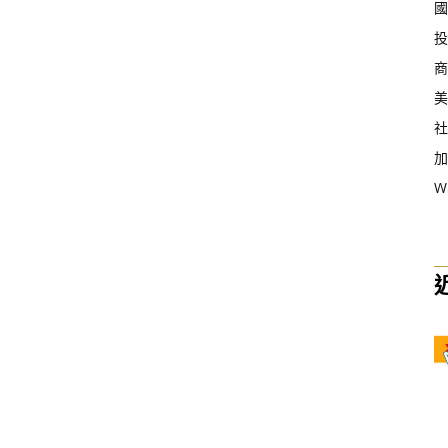
國
投
商
美
社
加
W