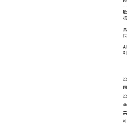
時
歐
核
馬
民
A
引
投
國
投
商
美
社