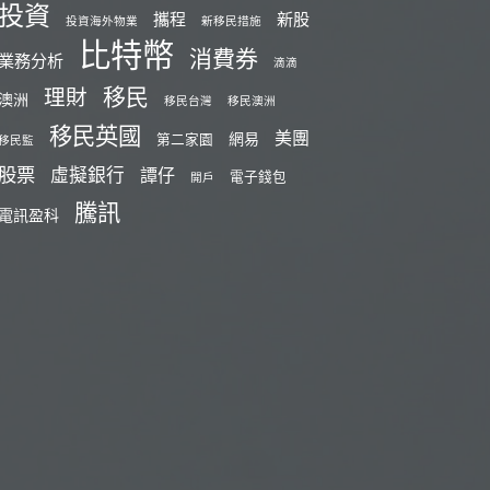
投資
攜程
新股
投資海外物業
新移民措施
比特幣
消費券
業務分析
滴滴
移民
理財
澳洲
移民台灣
移民澳洲
移民英國
美團
網易
第二家園
移民監
股票
虛擬銀行
譚仔
電子錢包
開戶
騰訊
電訊盈科