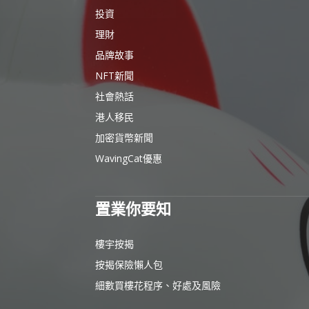
投資
理財
品牌故事
NFT新聞
社會熱話
港人移民
加密貨幣新聞
WavingCat優惠
置業你要知
樓宇按揭
按揭保險懶人包
細數買樓花程序、好處及風險