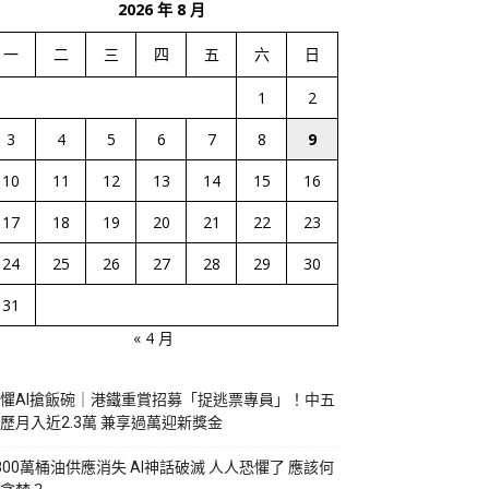
2026 年 8 月
一
二
三
四
五
六
日
1
2
3
4
5
6
7
8
9
10
11
12
13
14
15
16
17
18
19
20
21
22
23
24
25
26
27
28
29
30
31
« 4 月
懼AI搶飯碗｜港鐵重賞招募「捉逃票專員」！中五
歷月入近2.3萬 兼享過萬迎新獎金
800萬桶油供應消失 AI神話破滅 人人恐懼了 應該何