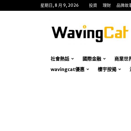
星期日, 8 月 9, 2026
投資
理財
品牌故
WavingCat
招
財
貓
社會熱話
國際金融
商業世
wavingcat優惠
樓宇按揭