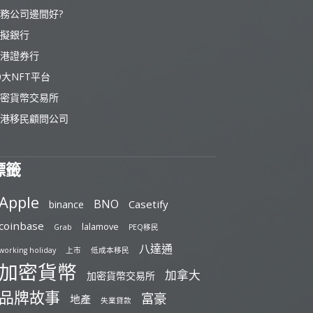
務公司邊間好?
擬銀行
港證券行
0大NFT平台
密貨幣交易所
港移民顧問公司
標籤
Apple
BNO
Casetify
binance
coinbase
lalamove
Grab
PEQ移民
八達通
working holiday
上市
低成本移民
加密貨幣
加拿大
加密貨幣交易所
品牌故事
富豪
地產
失業貸款