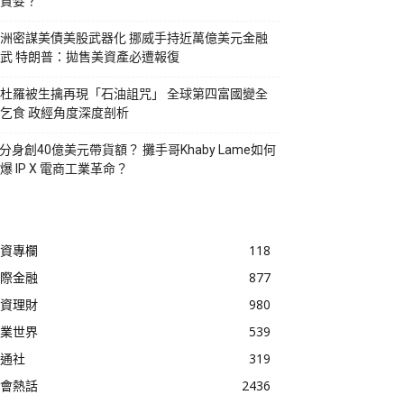
貪婪？
洲密謀美債美股武器化 挪威手持近萬億美元金融
武 特朗普：拋售美資產必遭報復
杜羅被生擒再現「石油詛咒」 全球第四富國變全
乞食 政經角度深度剖析
I分身創40億美元帶貨額？ 攤手哥Khaby Lame如何
爆 IP X 電商工業革命？
資專欄
118
際金融
877
資理財
980
業世界
539
通社
319
會熱話
2436