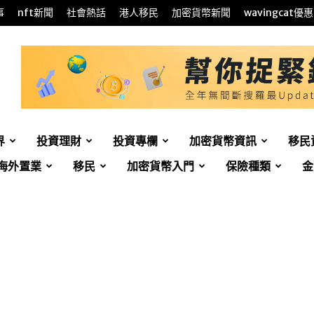
事
nft新聞
社會熱話
港人移民
加密貨幣新聞
wavingcat優惠
界
投資理財
投資專欄
加密貨幣資訊
移民
海外置業
移民
加密貨幣入門
保險種類
金