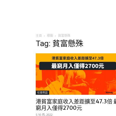
主頁
標籤
貧富懸殊
Tag: 貧富懸殊
社會熱話
港貧富家庭收入差距擴至47.3倍 
窮月入僅得2700元
5 10 月, 2022