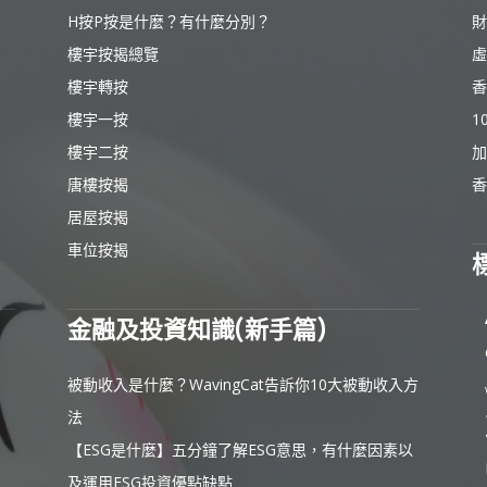
H按P按是什麼？有什麼分別？
財
樓宇按揭總覽
虛
樓宇轉按
香
樓宇一按
1
樓宇二按
加
唐樓按揭
香
居屋按揭
車位按揭
金融及投資知識(新手篇)
被動收入是什麼？WavingCat告訴你10大被動收入方
法
【ESG是什麼】五分鐘了解ESG意思，有什麼因素以
及運用ESG投資優點缺點