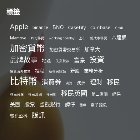
標籤
Apple
BNO
Casetify
coinbase
binance
Grab
八達通
lalamove
PEQ移民
working holiday
上市
低成本移民
加密貨幣
加拿大
加密貨幣交易所
投資
品牌故事
富豪
地產
失業貸款
攜程
新股
業務分析
投資海外物業
新移民措施
比特幣
消費券
移民
理財
澳洲
滴滴
移民英國
網易
第二家園
移民台灣
移民澳洲
移民監
股票
虛擬銀行
美團
譚仔
電子錢包
開戶
騰訊
電訊盈科