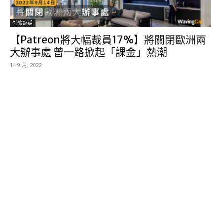
社會熱話
【Patreon將大幅裁員17%】將關閉歐洲兩
大辦事處 曾一路掀起「課金」熱潮
14 9 月, 2022