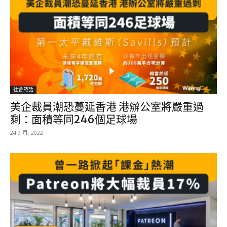
社會熱話
美企裁員潮恐蔓延香港 港辦公室將嚴重過
剩：面積等同246個足球場
24 9 月, 2022