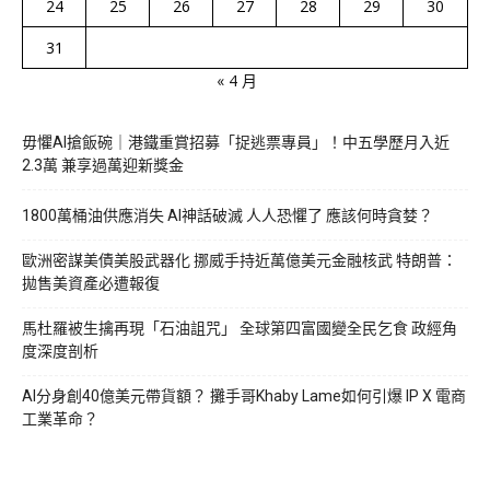
24
25
26
27
28
29
30
31
« 4 月
毋懼AI搶飯碗｜港鐵重賞招募「捉逃票專員」！中五學歷月入近
2.3萬 兼享過萬迎新獎金
1800萬桶油供應消失 AI神話破滅 人人恐懼了 應該何時貪婪？
歐洲密謀美債美股武器化 挪威手持近萬億美元金融核武 特朗普：
拋售美資產必遭報復
馬杜羅被生擒再現「石油詛咒」 全球第四富國變全民乞食 政經角
度深度剖析
AI分身創40億美元帶貨額？ 攤手哥Khaby Lame如何引爆 IP X 電商
工業革命？