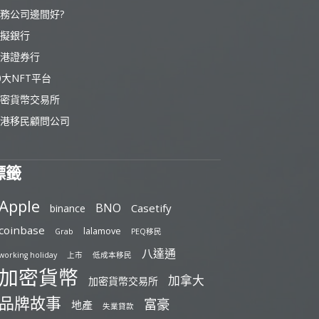
務公司邊間好?
擬銀行
港證券行
0大NFT平台
密貨幣交易所
港移民顧問公司
標籤
Apple
BNO
Casetify
binance
coinbase
lalamove
Grab
PEQ移民
八達通
working holiday
上市
低成本移民
加密貨幣
加拿大
加密貨幣交易所
品牌故事
富豪
地產
失業貸款