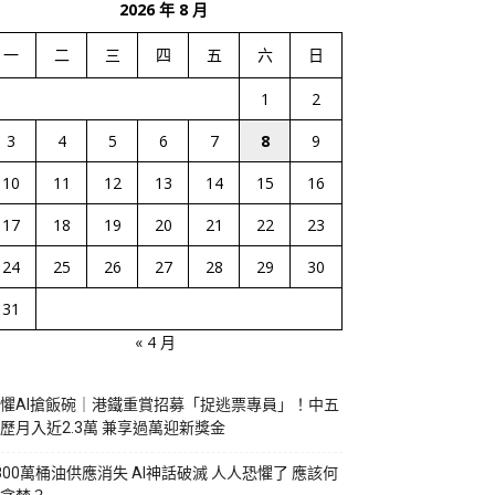
2026 年 8 月
一
二
三
四
五
六
日
1
2
3
4
5
6
7
8
9
10
11
12
13
14
15
16
17
18
19
20
21
22
23
24
25
26
27
28
29
30
31
« 4 月
懼AI搶飯碗｜港鐵重賞招募「捉逃票專員」！中五
歷月入近2.3萬 兼享過萬迎新獎金
800萬桶油供應消失 AI神話破滅 人人恐懼了 應該何