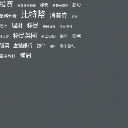
投資
攜程
新股
投資海外物業
新移民措施
比特幣
消費券
業務分析
滴滴
移民
理財
澳洲
移民台灣
移民澳洲
移民英國
美團
網易
第二家園
移民監
股票
虛擬銀行
譚仔
電子錢包
開戶
騰訊
電訊盈科