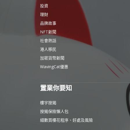
投資
理財
品牌故事
NFT新聞
社會熱話
港人移民
加密貨幣新聞
WavingCat優惠
置業你要知
樓宇按揭
按揭保險懶人包
細數買樓花程序、好處及風險