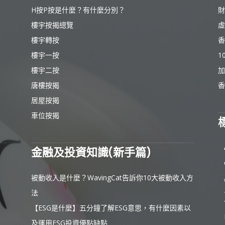
H按P按是什麼？有什麼分別？
財
樓宇按揭總覽
虛
樓宇轉按
香
樓宇一按
1
樓宇二按
加
唐樓按揭
香
居屋按揭
車位按揭
金融及投資知識(新手篇)
被動收入是什麼？WavingCat告訴你10大被動收入方
法
【ESG是什麼】五分鐘了解ESG意思，有什麼因素以
及運用ESG投資優點缺點