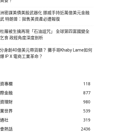
貪婪？
洲密謀美債美股武器化 挪威手持近萬億美元金融
武 特朗普：拋售美資產必遭報復
杜羅被生擒再現「石油詛咒」 全球第四富國變全
乞食 政經角度深度剖析
I分身創40億美元帶貨額？ 攤手哥Khaby Lame如何
爆 IP X 電商工業革命？
資專欄
118
際金融
877
資理財
980
業世界
539
通社
319
會熱話
2436