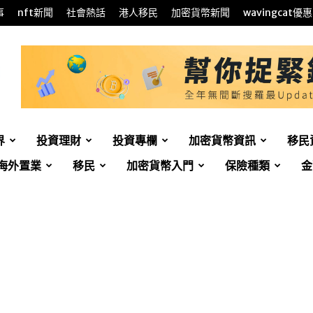
事
nft新聞
社會熱話
港人移民
加密貨幣新聞
wavingcat優惠
界
投資理財
投資專欄
加密貨幣資訊
移民
海外置業
移民
加密貨幣入門
保險種類
金