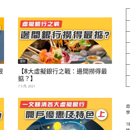
理財
銀
【8大虛擬銀行之戰：邊間撈得最
掂？】
7 5 月, 2021
毋
學
1