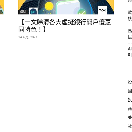
時
理財
歐
核
【一文睇清各大虛擬銀行開戶優惠
同特色！】
馬
民
14 4 月, 2021
A
引
投
國
投
商
美
社