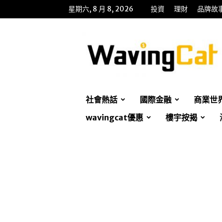
星期六, 8 月 8, 2026
投資
理財
品牌故
WavingCat
招
財
貓
社會熱話
國際金融
商業世
wavingcat優惠
樓宇按揭