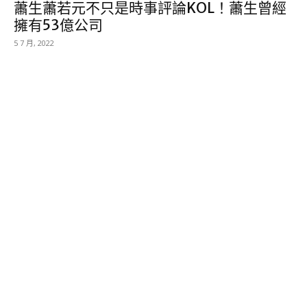
蕭生蕭若元不只是時事評論KOL！蕭生曾經
擁有53億公司
5 7 月, 2022