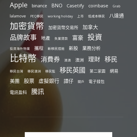
Apple
BNO
Casetify
coinbase
binance
Grab
八達通
lalamove
PEQ移民
working holiday
上市
低成本移民
加密貨幣
加拿大
加密貨幣交易所
投資
品牌故事
富豪
地產
失業貸款
攜程
新股
業務分析
投資海外物業
新移民措施
比特幣
消費券
移民
理財
澳洲
滴滴
移民英國
網易
第二家園
移民台灣
移民澳洲
移民監
股票
虛擬銀行
美團
譚仔
電子錢包
開戶
騰訊
電訊盈科