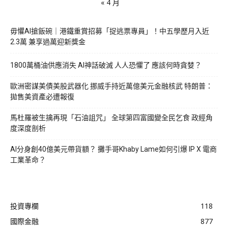
« 4 月
毋懼AI搶飯碗｜港鐵重賞招募「捉逃票專員」！中五學歷月入近
2.3萬 兼享過萬迎新獎金
1800萬桶油供應消失 AI神話破滅 人人恐懼了 應該何時貪婪？
歐洲密謀美債美股武器化 挪威手持近萬億美元金融核武 特朗普：
拋售美資產必遭報復
馬杜羅被生擒再現「石油詛咒」 全球第四富國變全民乞食 政經角
度深度剖析
AI分身創40億美元帶貨額？ 攤手哥Khaby Lame如何引爆 IP X 電商
工業革命？
投資專欄
118
國際金融
877