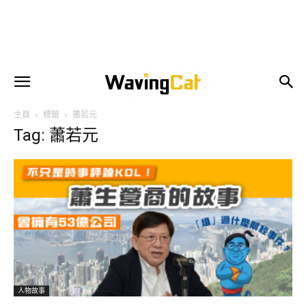
主頁
標籤
蕭若元
Tag: 蕭若元
人物故事