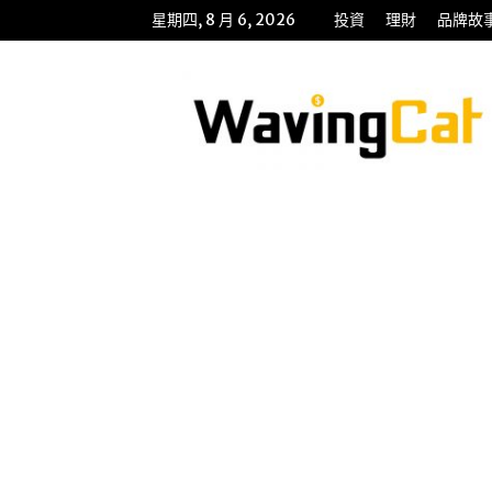
星期四, 8 月 6, 2026
投資
理財
品牌故
WavingCat
招
財
貓