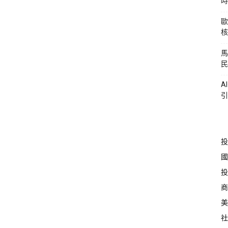
時
歐
核
馬
民
A
引
投
國
投
商
美
社