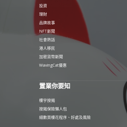
投資
理財
品牌故事
NFT新聞
社會熱話
港人移民
加密貨幣新聞
WavingCat優惠
置業你要知
樓宇按揭
按揭保險懶人包
細數買樓花程序、好處及風險