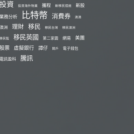
投資
攜程
新股
投資海外物業
新移民措施
比特幣
消費券
業務分析
滴滴
移民
理財
澳洲
移民台灣
移民澳洲
移民英國
美團
網易
第二家園
移民監
股票
虛擬銀行
譚仔
電子錢包
開戶
騰訊
電訊盈科