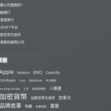
務公司邊間好?
擬銀行
港證券行
0大NFT平台
密貨幣交易所
港移民顧問公司
標籤
Apple
BNO
Casetify
binance
coinbase
lalamove
Grab
PEQ移民
八達通
working holiday
上市
低成本移民
加密貨幣
加拿大
加密貨幣交易所
品牌故事
富豪
地產
失業貸款