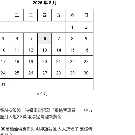
2026 年 8 月
一
二
三
四
五
六
日
1
2
3
4
5
6
7
8
9
10
11
12
13
14
15
16
17
18
19
20
21
22
23
24
25
26
27
28
29
30
31
« 4 月
懼AI搶飯碗｜港鐵重賞招募「捉逃票專員」！中五
歷月入近2.3萬 兼享過萬迎新獎金
800萬桶油供應消失 AI神話破滅 人人恐懼了 應該何