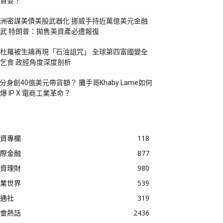
貪婪？
洲密謀美債美股武器化 挪威手持近萬億美元金融
武 特朗普：拋售美資產必遭報復
杜羅被生擒再現「石油詛咒」 全球第四富國變全
乞食 政經角度深度剖析
I分身創40億美元帶貨額？ 攤手哥Khaby Lame如何
爆 IP X 電商工業革命？
資專欄
118
際金融
877
資理財
980
業世界
539
通社
319
會熱話
2436