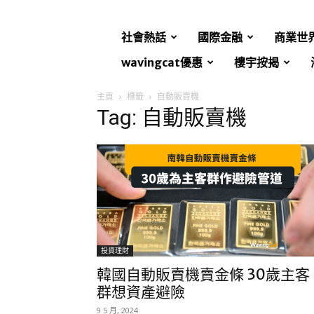
社會熱話
國際金融
商業世
wavingcat優惠
樓宇按揭
主頁
標籤
自動販賣機
Tag: 自動販賣機
投資理財
韓國自動販賣機賣金條 30歲主客
群想資產避險
9 5 月, 2024