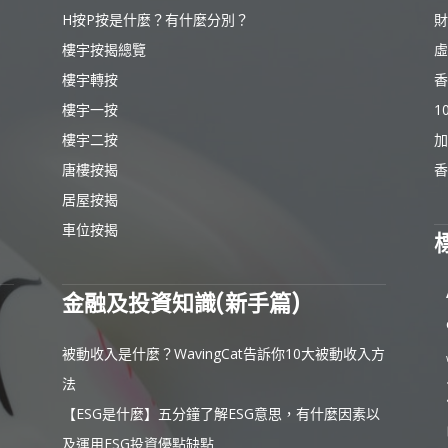
H按P按是什麼？有什麼分別？
財
樓宇按揭總覽
虛
樓宇轉按
香
樓宇一按
1
樓宇二按
加
唐樓按揭
香
居屋按揭
車位按揭
金融及投資知識(新手篇)
被動收入是什麼？WavingCat告訴你10大被動收入方
法
【ESG是什麼】五分鐘了解ESG意思，有什麼因素以
及運用ESG投資優點缺點