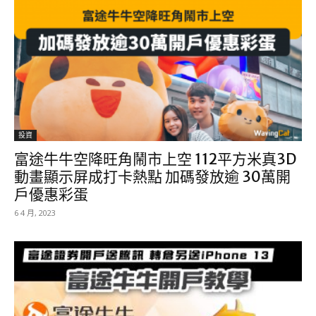
投資
富途牛牛空降旺角鬧市上空 112平方米真3D
動畫顯示屏成打卡熱點 加碼發放逾 30萬開
戶優惠彩蛋
6 4 月, 2023