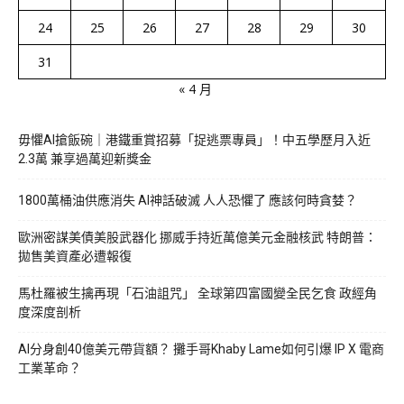
24
25
26
27
28
29
30
31
« 4 月
毋懼AI搶飯碗｜港鐵重賞招募「捉逃票專員」！中五學歷月入近
2.3萬 兼享過萬迎新獎金
1800萬桶油供應消失 AI神話破滅 人人恐懼了 應該何時貪婪？
歐洲密謀美債美股武器化 挪威手持近萬億美元金融核武 特朗普：
拋售美資產必遭報復
馬杜羅被生擒再現「石油詛咒」 全球第四富國變全民乞食 政經角
度深度剖析
AI分身創40億美元帶貨額？ 攤手哥Khaby Lame如何引爆 IP X 電商
工業革命？