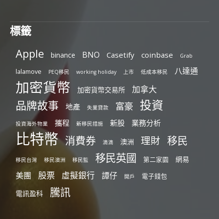
標籤
Apple
BNO
Casetify
coinbase
binance
Grab
八達通
lalamove
PEQ移民
working holiday
上市
低成本移民
加密貨幣
加拿大
加密貨幣交易所
投資
品牌故事
富豪
地產
失業貸款
攜程
新股
業務分析
投資海外物業
新移民措施
比特幣
消費券
移民
理財
澳洲
滴滴
移民英國
網易
第二家園
移民台灣
移民澳洲
移民監
股票
虛擬銀行
美團
譚仔
電子錢包
開戶
騰訊
電訊盈科