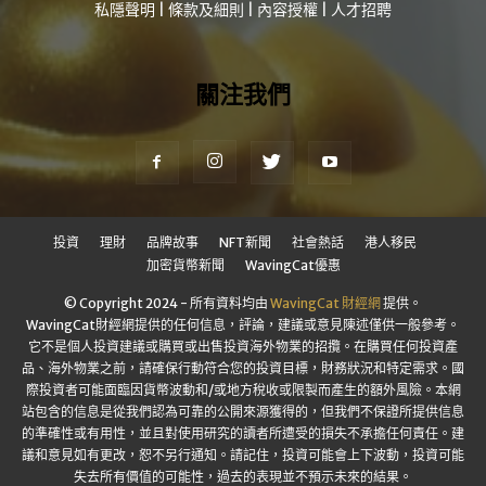
私隱聲明
|
條款及細則
|
內容授權
|
人才招聘
關注我們
投資
理財
品牌故事
NFT新聞
社會熱話
港人移民
加密貨幣新聞
WavingCat優惠
© Copyright 2024 - 所有資料均由
WavingCat 財經網
提供。
WavingCat財經網提供的任何信息，評論，建議或意見陳述僅供一般參考。
它不是個人投資建議或購買或出售投資海外物業的招攬。在購買任何投資產
品、海外物業之前，請確保行動符合您的投資目標，財務狀況和特定需求。國
際投資者可能面臨因貨幣波動和/或地方稅收或限製而產生的額外風險。本網
站包含的信息是從我們認為可靠的公開來源獲得的，但我們不保證所提供信息
的準確性或有用性，並且對使用研究的讀者所遭受的損失不承擔任何責任。建
議和意見如有更改，恕不另行通知。請記住，投資可能會上下波動，投資可能
失去所有價值的可能性，過去的表現並不預示未來的結果。