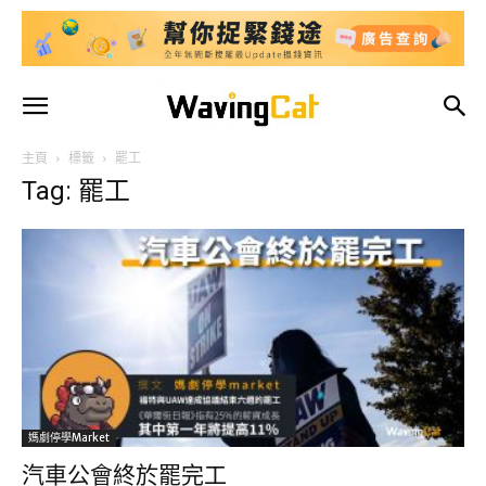
主頁
標籤
罷工
Tag: 罷工
媽劇停學market
汽車公會終於罷完工