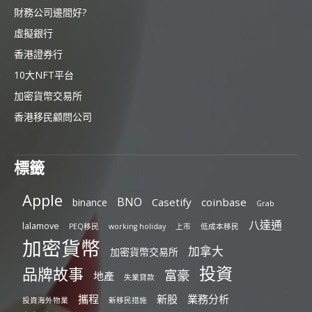
財務公司邊間好?
虛擬銀行
香港證券行
10大NFT平台
加密貨幣交易所
香港移民顧問公司
標籤
Apple
BNO
Casetify
coinbase
binance
Grab
八達通
lalamove
PEQ移民
working holiday
上市
低成本移民
加密貨幣
加拿大
加密貨幣交易所
投資
品牌故事
富豪
地產
失業貸款
攜程
新股
業務分析
投資海外物業
新移民措施