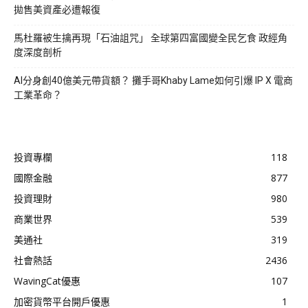
拋售美資產必遭報復
馬杜羅被生擒再現「石油詛咒」 全球第四富國變全民乞食 政經角
度深度剖析
AI分身創40億美元帶貨額？ 攤手哥Khaby Lame如何引爆 IP X 電商
工業革命？
投資專欄
118
國際金融
877
投資理財
980
商業世界
539
美通社
319
社會熱話
2436
WavingCat優惠
107
加密貨幣平台開戶優惠
1