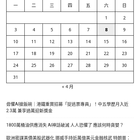
一
二
三
四
五
六
日
1
2
3
4
5
6
7
8
9
10
11
12
13
14
15
16
17
18
19
20
21
22
23
24
25
26
27
28
29
30
31
« 4 月
毋懼AI搶飯碗｜港鐵重賞招募「捉逃票專員」！中五學歷月入近
2.3萬 兼享過萬迎新獎金
1800萬桶油供應消失 AI神話破滅 人人恐懼了 應該何時貪婪？
歐洲密謀美債美股武器化 挪威手持近萬億美元金融核武 特朗普：