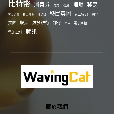
比特幣
消費券
移民
理財
澳洲
滴滴
移民英國
網易
第二家園
移民台灣
移民澳洲
移民監
股票
虛擬銀行
美團
譚仔
電子錢包
開戶
騰訊
電訊盈科
關於我們