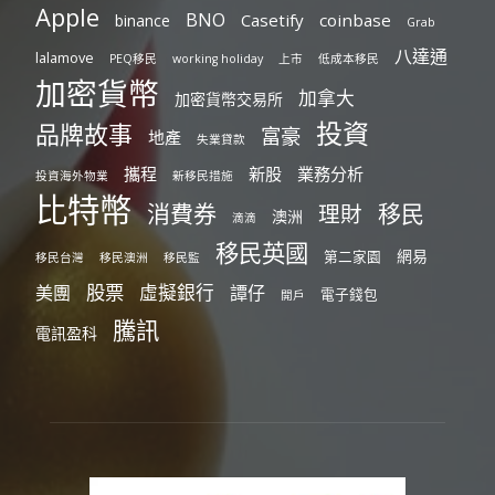
Apple
BNO
Casetify
coinbase
binance
Grab
八達通
lalamove
PEQ移民
working holiday
上市
低成本移民
加密貨幣
加拿大
加密貨幣交易所
投資
品牌故事
富豪
地產
失業貸款
攜程
新股
業務分析
投資海外物業
新移民措施
比特幣
消費券
移民
理財
澳洲
滴滴
移民英國
網易
第二家園
移民台灣
移民澳洲
移民監
股票
虛擬銀行
美團
譚仔
電子錢包
開戶
騰訊
電訊盈科