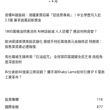
« 4 月
毋懼AI搶飯碗｜港鐵重賞招募「捉逃票專員」！中五學歷月入近
2.3萬 兼享過萬迎新獎金
1800萬桶油供應消失 AI神話破滅 人人恐懼了 應該何時貪婪？
歐洲密謀美債美股武器化 挪威手持近萬億美元金融核武 特朗普：
拋售美資產必遭報復
馬杜羅被生擒再現「石油詛咒」 全球第四富國變全民乞食 政經角
度深度剖析
AI分身創40億美元帶貨額？ 攤手哥Khaby Lame如何引爆 IP X 電商
工業革命？
投資專欄
118
國際金融
877