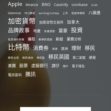
Apple
BNO
Casetify
coinbase
binance
Grab
八達通
lalamove
PEQ移民
working holiday
上市
低成本移民
加密貨幣
加拿大
加密貨幣交易所
投資
品牌故事
富豪
地產
失業貸款
攜程
新股
業務分析
投資海外物業
新移民措施
比特幣
消費券
移民
理財
澳洲
滴滴
移民英國
網易
第二家園
移民台灣
移民澳洲
移民監
股票
虛擬銀行
美團
譚仔
電子錢包
開戶
騰訊
電訊盈科