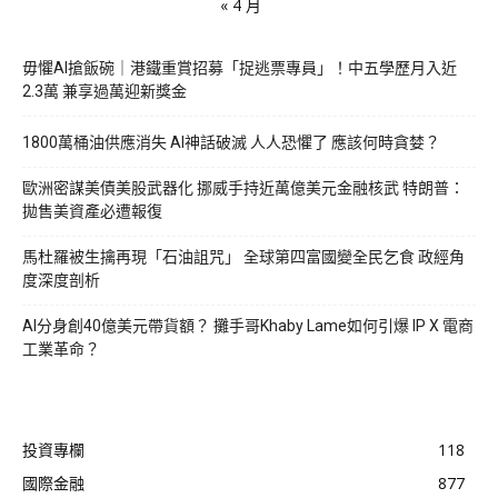
« 4 月
毋懼AI搶飯碗｜港鐵重賞招募「捉逃票專員」！中五學歷月入近
2.3萬 兼享過萬迎新獎金
1800萬桶油供應消失 AI神話破滅 人人恐懼了 應該何時貪婪？
歐洲密謀美債美股武器化 挪威手持近萬億美元金融核武 特朗普：
拋售美資產必遭報復
馬杜羅被生擒再現「石油詛咒」 全球第四富國變全民乞食 政經角
度深度剖析
AI分身創40億美元帶貨額？ 攤手哥Khaby Lame如何引爆 IP X 電商
工業革命？
投資專欄
118
國際金融
877