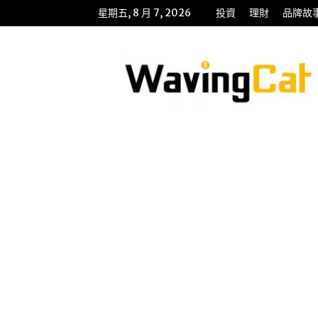
星期五, 8 月 7, 2026
投資
理財
品牌故
WavingCat
招
財
貓