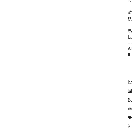
時
歐
核
馬
民
A
引
投
國
投
商
美
社