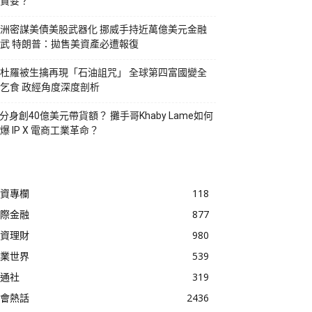
貪婪？
洲密謀美債美股武器化 挪威手持近萬億美元金融
武 特朗普：拋售美資產必遭報復
杜羅被生擒再現「石油詛咒」 全球第四富國變全
乞食 政經角度深度剖析
I分身創40億美元帶貨額？ 攤手哥Khaby Lame如何
爆 IP X 電商工業革命？
資專欄
118
際金融
877
資理財
980
業世界
539
通社
319
會熱話
2436