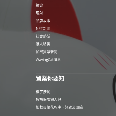
投資
理財
品牌故事
NFT新聞
社會熱話
港人移民
加密貨幣新聞
WavingCat優惠
置業你要知
樓宇按揭
按揭保險懶人包
細數買樓花程序、好處及風險