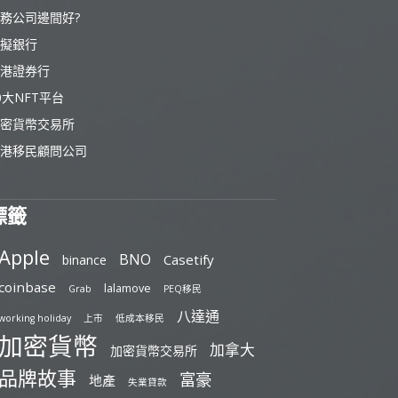
務公司邊間好?
擬銀行
港證券行
0大NFT平台
密貨幣交易所
港移民顧問公司
標籤
Apple
BNO
Casetify
binance
coinbase
lalamove
Grab
PEQ移民
八達通
working holiday
上市
低成本移民
加密貨幣
加拿大
加密貨幣交易所
品牌故事
富豪
地產
失業貸款