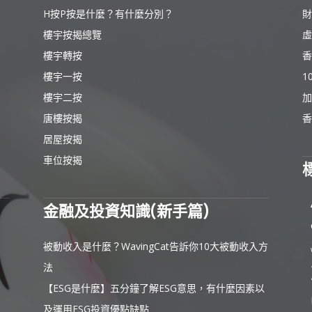
H按P按是什麼？有什麼分別？
財
樓宇按揭總覽
虛
樓宇轉按
香
樓宇一按
1
樓宇二按
加
唐樓按揭
香
居屋按揭
車位按揭
金融及投資知識(新手篇)
被動收入是什麼？WavingCat告訴你10大被動收入方
法
【ESG是什麼】五分鐘了解ESG意思，有什麼因素以
及運用ESG投資優點缺點