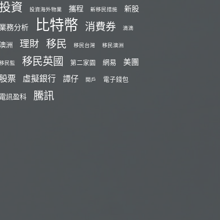
投資
攜程
新股
投資海外物業
新移民措施
比特幣
消費券
業務分析
滴滴
移民
理財
澳洲
移民台灣
移民澳洲
移民英國
美團
網易
第二家園
移民監
股票
虛擬銀行
譚仔
電子錢包
開戶
騰訊
電訊盈科