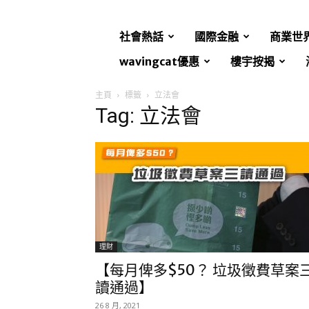
社會熱話
國際金融
商業世
wavingcat優惠
樓宇按揭
主頁
標籤
立法會
Tag: 立法會
理財
【每月俾多$50？ 垃圾徵費草案
讀通過】
26 8 月, 2021