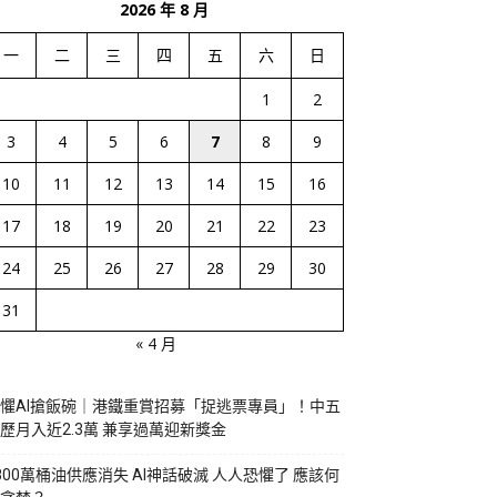
2026 年 8 月
一
二
三
四
五
六
日
1
2
3
4
5
6
7
8
9
10
11
12
13
14
15
16
17
18
19
20
21
22
23
24
25
26
27
28
29
30
31
« 4 月
懼AI搶飯碗｜港鐵重賞招募「捉逃票專員」！中五
歷月入近2.3萬 兼享過萬迎新獎金
800萬桶油供應消失 AI神話破滅 人人恐懼了 應該何