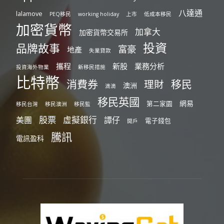
八達通
lalamove
PEQ移民
working holiday
上市
低成本移民
加密貨幣
加拿大
加密貨幣交易所
投資
品牌故事
富豪
地產
失業貸款
攜程
新股
業務分析
投資海外物業
新移民措施
比特幣
消費券
移民
理財
澳洲
滴滴
移民英國
網易
第二家園
移民台灣
移民澳洲
移民監
股票
虛擬銀行
美團
譚仔
電子錢包
開戶
騰訊
電訊盈科