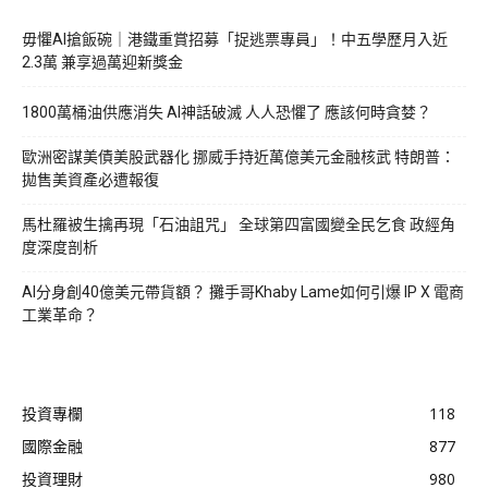
毋懼AI搶飯碗｜港鐵重賞招募「捉逃票專員」！中五學歷月入近
2.3萬 兼享過萬迎新獎金
1800萬桶油供應消失 AI神話破滅 人人恐懼了 應該何時貪婪？
歐洲密謀美債美股武器化 挪威手持近萬億美元金融核武 特朗普：
拋售美資產必遭報復
馬杜羅被生擒再現「石油詛咒」 全球第四富國變全民乞食 政經角
度深度剖析
AI分身創40億美元帶貨額？ 攤手哥Khaby Lame如何引爆 IP X 電商
工業革命？
投資專欄
118
國際金融
877
投資理財
980