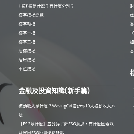
H按P按是什麼？有什麼分別？
財
樓宇按揭總覽
虛
樓宇轉按
香
樓宇一按
1
樓宇二按
加
唐樓按揭
香
居屋按揭
車位按揭
金融及投資知識(新手篇)
被動收入是什麼？WavingCat告訴你10大被動收入方
法
【ESG是什麼】五分鐘了解ESG意思，有什麼因素以
及運用ESG投資優點缺點