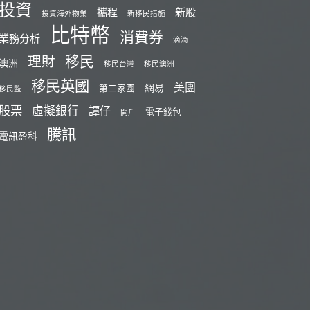
投資
攜程
新股
投資海外物業
新移民措施
比特幣
消費券
業務分析
滴滴
移民
理財
澳洲
移民台灣
移民澳洲
移民英國
美團
網易
第二家園
移民監
股票
虛擬銀行
譚仔
電子錢包
開戶
騰訊
電訊盈科