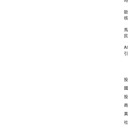
時
歐
核
馬
民
A
引
投
國
投
商
美
社