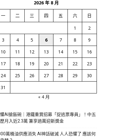
2026 年 8 月
一
二
三
四
五
六
日
1
2
3
4
5
6
7
8
9
10
11
12
13
14
15
16
17
18
19
20
21
22
23
24
25
26
27
28
29
30
31
« 4 月
懼AI搶飯碗｜港鐵重賞招募「捉逃票專員」！中五
歷月入近2.3萬 兼享過萬迎新獎金
800萬桶油供應消失 AI神話破滅 人人恐懼了 應該何