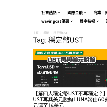
社會熱話
國際金融
商業世
wavingcat優惠
樓宇按揭
主頁
標籤
穩定幣UST
Tag: 穩定幣UST
加密貨幣新聞
【第四大穩定幣UST不再穩定？
UST再與美元脫鉤 LUNA幣由60
元瀉至14美元