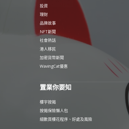
投資
理財
品牌故事
NFT新聞
社會熱話
港人移民
加密貨幣新聞
WavingCat優惠
置業你要知
樓宇按揭
按揭保險懶人包
細數買樓花程序、好處及風險