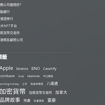
務公司邊間好?
擬銀行
港證券行
0大NFT平台
密貨幣交易所
港移民顧問公司
標籤
Apple
BNO
Casetify
binance
coinbase
lalamove
Grab
PEQ移民
八達通
working holiday
上市
低成本移民
加密貨幣
加拿大
加密貨幣交易所
品牌故事
富豪
地產
失業貸款