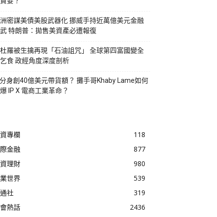
貪婪？
洲密謀美債美股武器化 挪威手持近萬億美元金融
武 特朗普：拋售美資產必遭報復
杜羅被生擒再現「石油詛咒」 全球第四富國變全
乞食 政經角度深度剖析
I分身創40億美元帶貨額？ 攤手哥Khaby Lame如何
爆 IP X 電商工業革命？
資專欄
118
際金融
877
資理財
980
業世界
539
通社
319
會熱話
2436