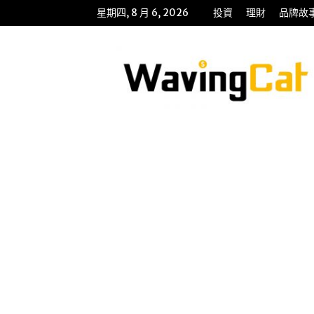
星期四, 8 月 6, 2026
投資
理財
品牌故
WavingCat
招
財
貓