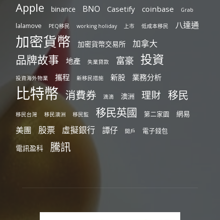
Apple
BNO
Casetify
coinbase
binance
Grab
八達通
lalamove
PEQ移民
working holiday
上市
低成本移民
加密貨幣
加拿大
加密貨幣交易所
投資
品牌故事
富豪
地產
失業貸款
攜程
新股
業務分析
投資海外物業
新移民措施
比特幣
消費券
移民
理財
澳洲
滴滴
移民英國
網易
第二家園
移民台灣
移民澳洲
移民監
股票
虛擬銀行
美團
譚仔
電子錢包
開戶
騰訊
電訊盈科