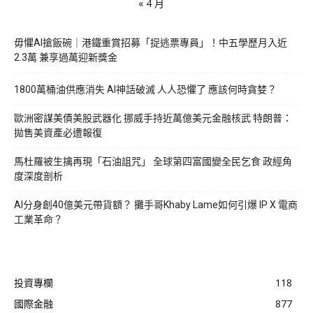
« 4 月
毋懼AI搶飯碗｜港鐵重賞招募「捉逃票專員」！中五學歷月入近
2.3萬 兼享過萬迎新獎金
1800萬桶油供應消失 AI神話破滅 人人恐懼了 應該何時貪婪？
歐洲密謀美債美股武器化 挪威手持近萬億美元金融核武 特朗普：
拋售美資產必遭報復
馬杜羅被生擒再現「石油詛咒」 全球第四富國變全民乞食 政經角
度深度剖析
AI分身創40億美元帶貨額？ 攤手哥Khaby Lame如何引爆 IP X 電商
工業革命？
投資專欄
118
國際金融
877