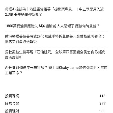
毋懼AI搶飯碗｜港鐵重賞招募「捉逃票專員」！中五學歷月入近
2.3萬 兼享過萬迎新獎金
1800萬桶油供應消失 AI神話破滅 人人恐懼了 應該何時貪婪？
歐洲密謀美債美股武器化 挪威手持近萬億美元金融核武 特朗普：
拋售美資產必遭報復
馬杜羅被生擒再現「石油詛咒」 全球第四富國變全民乞食 政經角
度深度剖析
AI分身創40億美元帶貨額？ 攤手哥Khaby Lame如何引爆 IP X 電商
工業革命？
投資專欄
118
國際金融
877
投資理財
980