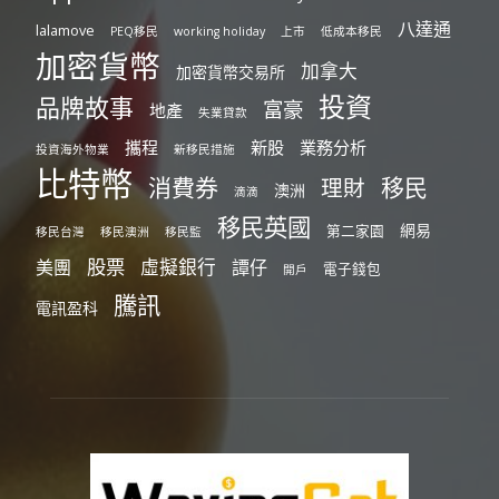
八達通
lalamove
PEQ移民
working holiday
上市
低成本移民
加密貨幣
加拿大
加密貨幣交易所
投資
品牌故事
富豪
地產
失業貸款
攜程
新股
業務分析
投資海外物業
新移民措施
比特幣
消費券
移民
理財
澳洲
滴滴
移民英國
網易
第二家園
移民台灣
移民澳洲
移民監
股票
虛擬銀行
美團
譚仔
電子錢包
開戶
騰訊
電訊盈科