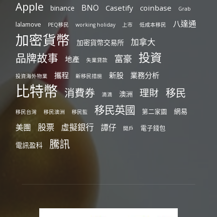
Apple
BNO
Casetify
coinbase
binance
Grab
八達通
lalamove
PEQ移民
working holiday
上市
低成本移民
加密貨幣
加拿大
加密貨幣交易所
投資
品牌故事
富豪
地產
失業貸款
攜程
新股
業務分析
投資海外物業
新移民措施
比特幣
消費券
移民
理財
澳洲
滴滴
移民英國
網易
第二家園
移民台灣
移民澳洲
移民監
股票
虛擬銀行
美團
譚仔
電子錢包
開戶
騰訊
電訊盈科