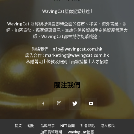
WavingCat幫你捉緊錢途 !
WavingCat 財經網提供最即時全面的樓市、移民、海外置業、財
經、加密貨幣、獨家優惠資訊。無論你係投資新手定係資產管理大
師，WavingCat都會幫你捉緊錢途。
聯絡我們 :
info@wavingcat.com.hk
廣告合作 :
marketing@wavingcat.com.hk
私隱聲明
|
條款及細則
|
內容授權
|
人才招聘
關注我們
投資
理財
品牌故事
NFT新聞
社會熱話
港人移民
加密貨幣新聞
WavingCat優惠