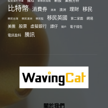
攜程
新股
業務分析
投資海外物業
新移民措施
比特幣
消費券
移民
理財
澳洲
滴滴
移民英國
網易
第二家園
移民台灣
移民澳洲
移民監
股票
虛擬銀行
美團
譚仔
電子錢包
開戶
騰訊
電訊盈科
關於我們