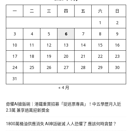
一
二
三
四
五
六
日
1
2
3
4
5
6
7
8
9
10
11
12
13
14
15
16
17
18
19
20
21
22
23
24
25
26
27
28
29
30
31
« 4 月
毋懼AI搶飯碗｜港鐵重賞招募「捉逃票專員」！中五學歷月入近
2.3萬 兼享過萬迎新獎金
1800萬桶油供應消失 AI神話破滅 人人恐懼了 應該何時貪婪？