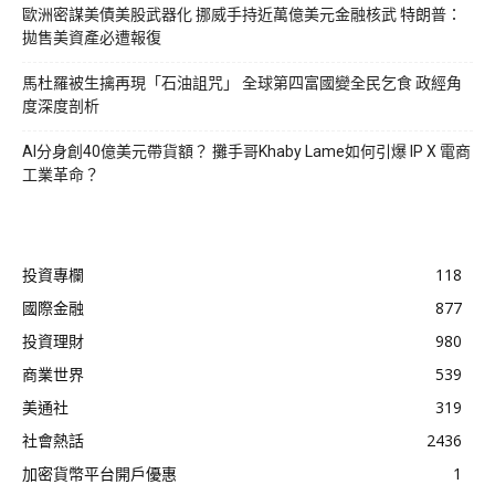
歐洲密謀美債美股武器化 挪威手持近萬億美元金融核武 特朗普：
拋售美資產必遭報復
馬杜羅被生擒再現「石油詛咒」 全球第四富國變全民乞食 政經角
度深度剖析
AI分身創40億美元帶貨額？ 攤手哥Khaby Lame如何引爆 IP X 電商
工業革命？
投資專欄
118
國際金融
877
投資理財
980
商業世界
539
美通社
319
社會熱話
2436
加密貨幣平台開戶優惠
1