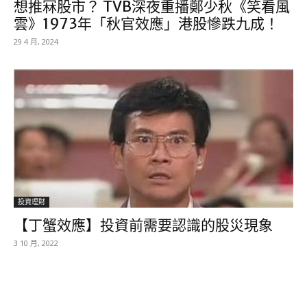
想推冧股市？ TVB深夜重播鄭少秋《笑看風
雲》1973年「秋官效應」港股慘跌九成！
29 4 月, 2024
投資理財
【丁蟹效應】投資前需要認識的股災現象
3 10 月, 2022