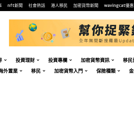
事
nft新聞
社會熱話
港人移民
加密貨幣新聞
wavingcat優惠
界
投資理財
投資專欄
加密貨幣資訊
移民
海外置業
移民
加密貨幣入門
保險種類
金