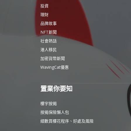
投資
理財
品牌故事
NFT新聞
社會熱話
港人移民
加密貨幣新聞
WavingCat優惠
置業你要知
樓宇按揭
按揭保險懶人包
細數買樓花程序、好處及風險