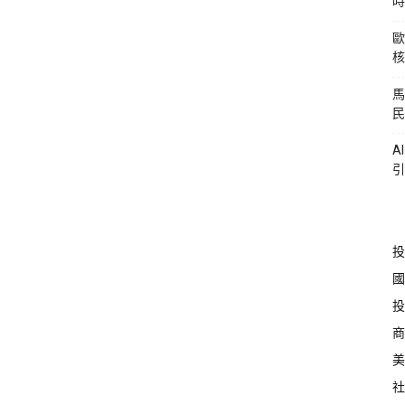
時
歐
核
馬
民
A
引
投
國
投
商
美
社