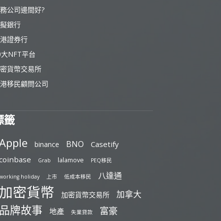
務公司邊間好?
擬銀行
港證券行
0大NFT平台
密貨幣交易所
港移民顧問公司
標籤
Apple
BNO
Casetify
binance
coinbase
lalamove
Grab
PEQ移民
八達通
working holiday
上市
低成本移民
加密貨幣
加拿大
加密貨幣交易所
品牌故事
富豪
地產
失業貸款