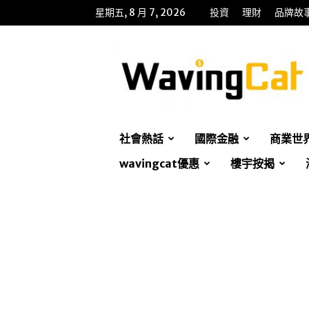
星期五, 8 月 7, 2026
投資
理財
品牌故
WavingCat
招
財
貓
社會熱話
國際金融
商業世
wavingcat優惠
樓宇按揭