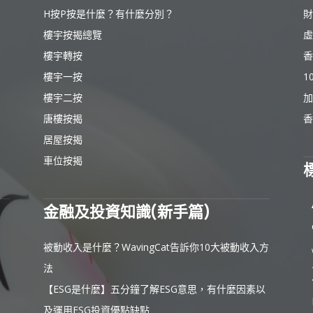
H按P按是什麼？有什麼分別？
財
樓宇按揭總覽
虛
樓宇轉按
香
樓宇一按
1
樓宇二按
加
唐樓按揭
香
居屋按揭
車位按揭
金融及投資知識(新手篇)
被動收入是什麼？WavingCat告訴你10大被動收入方
法
【ESG是什麼】五分鐘了解ESG意思，有什麼因素以
及運用ESG投資優點缺點