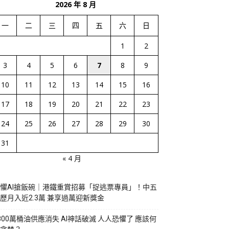
2026 年 8 月
一
二
三
四
五
六
日
1
2
3
4
5
6
7
8
9
10
11
12
13
14
15
16
17
18
19
20
21
22
23
24
25
26
27
28
29
30
31
« 4 月
懼AI搶飯碗｜港鐵重賞招募「捉逃票專員」！中五
歷月入近2.3萬 兼享過萬迎新獎金
800萬桶油供應消失 AI神話破滅 人人恐懼了 應該何