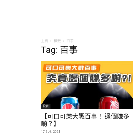
主頁
標籤
百事
Tag: 百事
投資
【可口可樂大戰百事！ 邊個賺多
啲？】
17 5 月, 2021