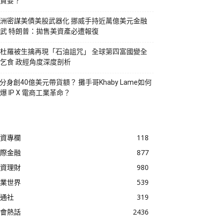
貪婪？
洲密謀美債美股武器化 挪威手持近萬億美元金融
武 特朗普：拋售美資產必遭報復
杜羅被生擒再現「石油詛咒」 全球第四富國變全
乞食 政經角度深度剖析
I分身創40億美元帶貨額？ 攤手哥Khaby Lame如何
爆 IP X 電商工業革命？
資專欄
118
際金融
877
資理財
980
業世界
539
通社
319
會熱話
2436