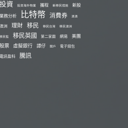
投資
攜程
新股
投資海外物業
新移民措施
比特幣
消費券
業務分析
滴滴
移民
理財
澳洲
移民台灣
移民澳洲
移民英國
美團
網易
第二家園
移民監
股票
虛擬銀行
譚仔
電子錢包
開戶
騰訊
電訊盈科