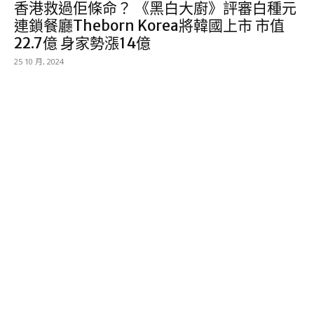
香港救過佢條命？ 《黑白大廚》評審白種元
連鎖餐廳Theborn Korea將韓國上市 市值
22.7億 身家勢漲14億
25 10 月, 2024