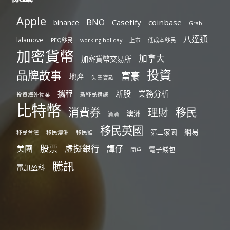
Apple
BNO
Casetify
coinbase
binance
Grab
八達通
lalamove
PEQ移民
working holiday
上市
低成本移民
加密貨幣
加拿大
加密貨幣交易所
投資
品牌故事
富豪
地產
失業貸款
攜程
新股
業務分析
投資海外物業
新移民措施
比特幣
消費券
移民
理財
澳洲
滴滴
移民英國
網易
第二家園
移民台灣
移民澳洲
移民監
股票
虛擬銀行
美團
譚仔
電子錢包
開戶
騰訊
電訊盈科