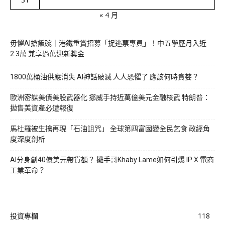
« 4 月
毋懼AI搶飯碗｜港鐵重賞招募「捉逃票專員」！中五學歷月入近
2.3萬 兼享過萬迎新獎金
1800萬桶油供應消失 AI神話破滅 人人恐懼了 應該何時貪婪？
歐洲密謀美債美股武器化 挪威手持近萬億美元金融核武 特朗普：
拋售美資產必遭報復
馬杜羅被生擒再現「石油詛咒」 全球第四富國變全民乞食 政經角
度深度剖析
AI分身創40億美元帶貨額？ 攤手哥Khaby Lame如何引爆 IP X 電商
工業革命？
投資專欄
118