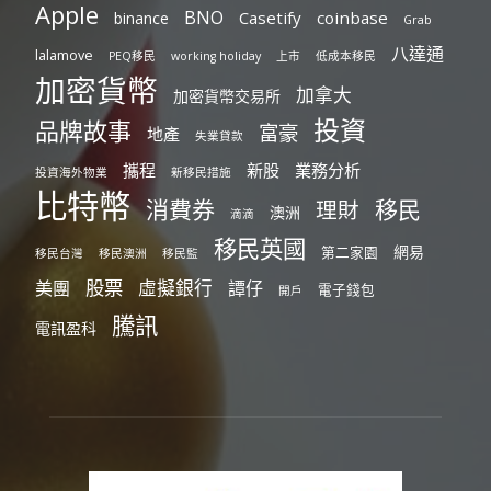
Apple
BNO
Casetify
coinbase
binance
Grab
八達通
lalamove
PEQ移民
working holiday
上市
低成本移民
加密貨幣
加拿大
加密貨幣交易所
投資
品牌故事
富豪
地產
失業貸款
攜程
新股
業務分析
投資海外物業
新移民措施
比特幣
消費券
移民
理財
澳洲
滴滴
移民英國
網易
第二家園
移民台灣
移民澳洲
移民監
股票
虛擬銀行
美團
譚仔
電子錢包
開戶
騰訊
電訊盈科