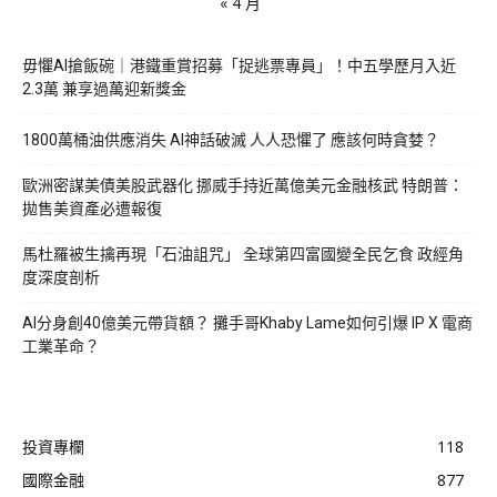
« 4 月
毋懼AI搶飯碗｜港鐵重賞招募「捉逃票專員」！中五學歷月入近
2.3萬 兼享過萬迎新獎金
1800萬桶油供應消失 AI神話破滅 人人恐懼了 應該何時貪婪？
歐洲密謀美債美股武器化 挪威手持近萬億美元金融核武 特朗普：
拋售美資產必遭報復
馬杜羅被生擒再現「石油詛咒」 全球第四富國變全民乞食 政經角
度深度剖析
AI分身創40億美元帶貨額？ 攤手哥Khaby Lame如何引爆 IP X 電商
工業革命？
投資專欄
118
國際金融
877