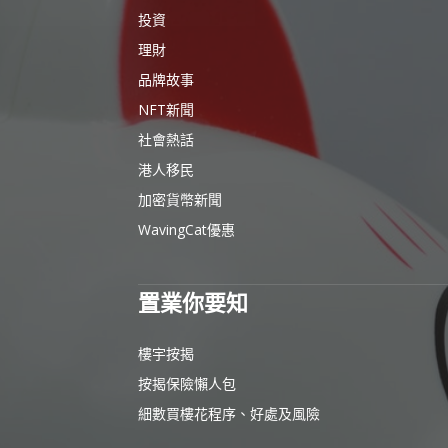
投資
理財
品牌故事
NFT新聞
社會熱話
港人移民
加密貨幣新聞
WavingCat優惠
置業你要知
樓宇按揭
按揭保險懶人包
細數買樓花程序、好處及風險