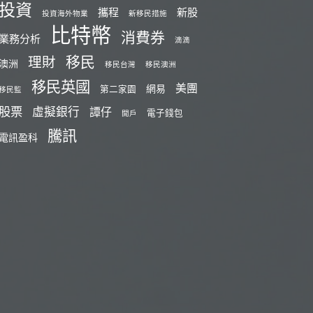
投資
攜程
新股
投資海外物業
新移民措施
比特幣
消費券
業務分析
滴滴
移民
理財
澳洲
移民台灣
移民澳洲
移民英國
美團
網易
第二家園
移民監
股票
虛擬銀行
譚仔
電子錢包
開戶
騰訊
電訊盈科