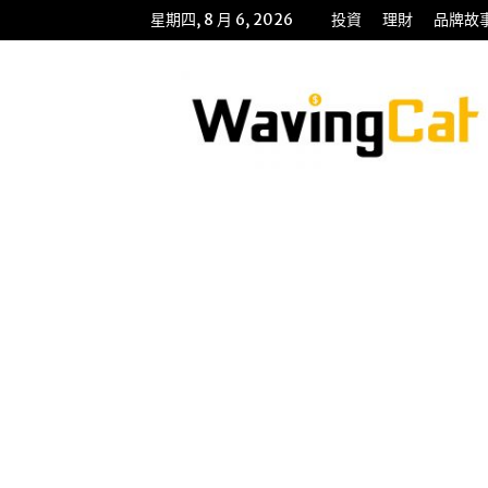
星期四, 8 月 6, 2026
投資
理財
品牌故
WavingCat
招
財
貓