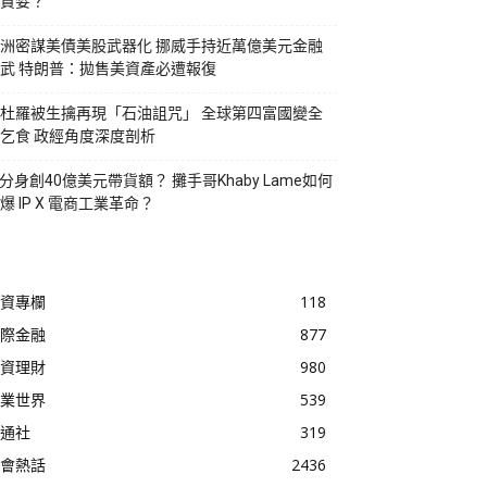
貪婪？
洲密謀美債美股武器化 挪威手持近萬億美元金融
武 特朗普：拋售美資產必遭報復
杜羅被生擒再現「石油詛咒」 全球第四富國變全
乞食 政經角度深度剖析
I分身創40億美元帶貨額？ 攤手哥Khaby Lame如何
爆 IP X 電商工業革命？
資專欄
118
際金融
877
資理財
980
業世界
539
通社
319
會熱話
2436