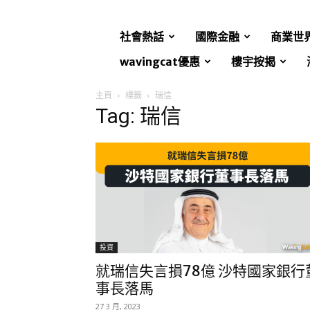
社會熱話
國際金融
商業世
wavingcat優惠
樓宇按揭
主頁
標籤
瑞信
Tag: 瑞信
投資
就瑞信失言損78億 沙特國家銀行
事長落馬
27 3 月, 2023