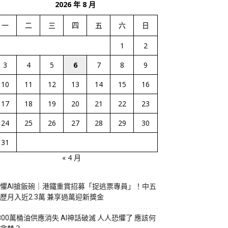
2026 年 8 月
一
二
三
四
五
六
日
1
2
3
4
5
6
7
8
9
10
11
12
13
14
15
16
17
18
19
20
21
22
23
24
25
26
27
28
29
30
31
« 4 月
懼AI搶飯碗｜港鐵重賞招募「捉逃票專員」！中五
歷月入近2.3萬 兼享過萬迎新獎金
800萬桶油供應消失 AI神話破滅 人人恐懼了 應該何