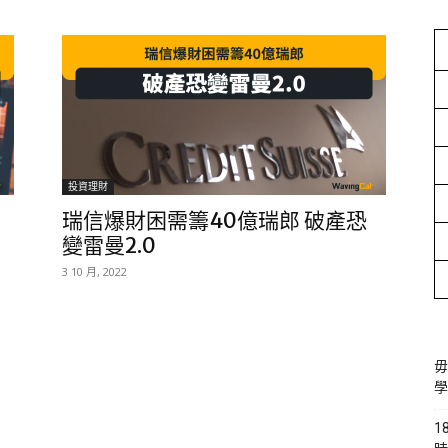
投資理財
瑞信爆財困需籌40億瑞郎 破產恐
變雷曼2.0
3 10 月, 2022
毋
學
1