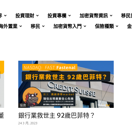
界
投資理財
投資專欄
加密貨幣資訊
移民
海外置業
移民
加密貨幣入門
保險種類
金
投資
董
銀行業救世主 92歲巴菲特？
24 3 月, 2023