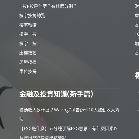
H按P按是什麼？有什麼分別？
財
樓宇按揭總覽
虛
樓宇轉按
香
樓宇一按
1
樓宇二按
加
唐樓按揭
香
居屋按揭
車位按揭
金融及投資知識(新手篇)
被動收入是什麼？WavingCat告訴你10大被動收入方
法
【ESG是什麼】五分鐘了解ESG意思，有什麼因素以
及運用ESG投資優點缺點