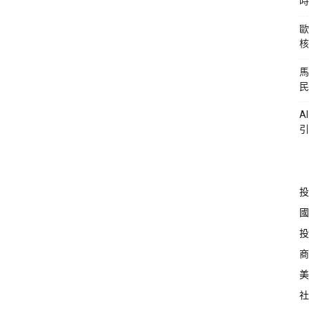
時
歐
核
馬
民
A
引
投
國
投
商
美
社