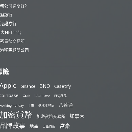
務公司邊間好?
擬銀行
港證券行
0大NFT平台
密貨幣交易所
港移民顧問公司
標籤
Apple
BNO
Casetify
binance
coinbase
lalamove
Grab
PEQ移民
八達通
working holiday
上市
低成本移民
加密貨幣
加拿大
加密貨幣交易所
品牌故事
富豪
地產
失業貸款