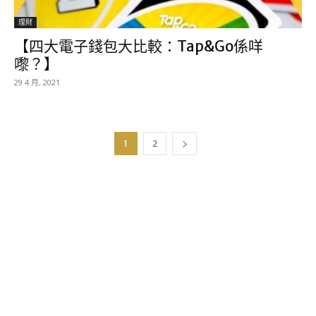
理財
【四大電子錢包大比較：Tap&Go係咩
嚟？】
29 4 月, 2021
1
2