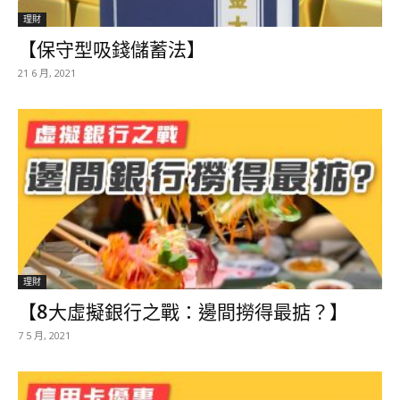
理財
【保守型吸錢儲蓄法】
21 6 月, 2021
理財
【8大虛擬銀行之戰：邊間撈得最掂？】
7 5 月, 2021