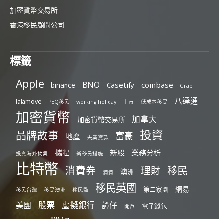
加密貨幣交易所
香港移民顧問公司
標籤
Apple
BNO
Casetify
coinbase
binance
Grab
八達通
lalamove
PEQ移民
working holiday
上市
低成本移民
加密貨幣
加拿大
加密貨幣交易所
投資
品牌故事
富豪
地產
失業貸款
攜程
新股
業務分析
投資海外物業
新移民措施
比特幣
消費券
移民
理財
澳洲
滴滴
移民英國
網易
第二家園
移民台灣
移民澳洲
移民監
股票
虛擬銀行
美團
譚仔
電子錢包
開戶