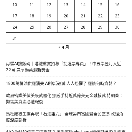
10
11
12
13
14
15
16
17
18
19
20
21
22
23
24
25
26
27
28
29
30
31
« 4 月
毋懼AI搶飯碗｜港鐵重賞招募「捉逃票專員」！中五學歷月入近
2.3萬 兼享過萬迎新獎金
1800萬桶油供應消失 AI神話破滅 人人恐懼了 應該何時貪婪？
歐洲密謀美債美股武器化 挪威手持近萬億美元金融核武 特朗普：
拋售美資產必遭報復
馬杜羅被生擒再現「石油詛咒」 全球第四富國變全民乞食 政經角
度深度剖析
AI分身創40億美元帶貨額？ 攤手哥Khaby Lame如何引爆 IP X 電商