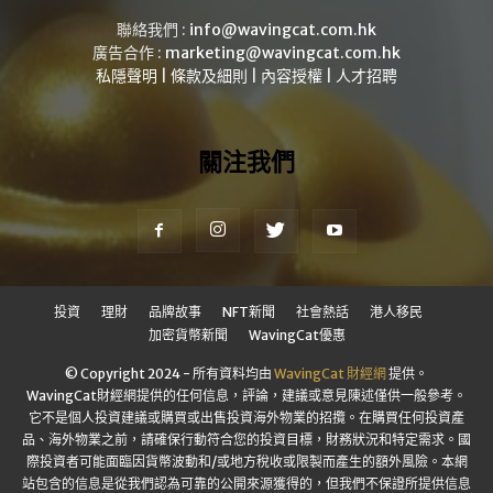
聯絡我們 :
info@wavingcat.com.hk
廣告合作 :
marketing@wavingcat.com.hk
私隱聲明
|
條款及細則
|
內容授權
|
人才招聘
關注我們
投資
理財
品牌故事
NFT新聞
社會熱話
港人移民
加密貨幣新聞
WavingCat優惠
© Copyright 2024 - 所有資料均由
WavingCat 財經網
提供。
WavingCat財經網提供的任何信息，評論，建議或意見陳述僅供一般參考。
它不是個人投資建議或購買或出售投資海外物業的招攬。在購買任何投資產
品、海外物業之前，請確保行動符合您的投資目標，財務狀況和特定需求。國
際投資者可能面臨因貨幣波動和/或地方稅收或限製而產生的額外風險。本網
站包含的信息是從我們認為可靠的公開來源獲得的，但我們不保證所提供信息