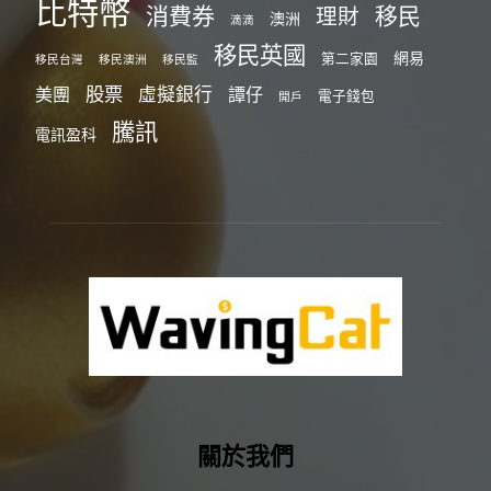
比特幣
消費券
移民
理財
澳洲
滴滴
移民英國
網易
第二家園
移民台灣
移民澳洲
移民監
股票
虛擬銀行
美團
譚仔
電子錢包
開戶
騰訊
電訊盈科
關於我們