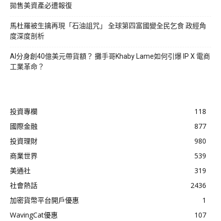
拋售美資產必遭報復
馬杜羅被生擒再現「石油詛咒」 全球第四富國變全民乞食 政經角
度深度剖析
AI分身創40億美元帶貨額？ 攤手哥Khaby Lame如何引爆 IP X 電商
工業革命？
投資專欄
118
國際金融
877
投資理財
980
商業世界
539
美通社
319
社會熱話
2436
加密貨幣平台開戶優惠
1
WavingCat優惠
107