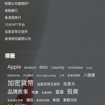
財務公司邊間好?
虛擬銀行
香港證券行
10大NFT平台
加密貨幣交易所
香港移民顧問公司
標籤
Apple
BNO
Casetify
coinbase
binance
Grab
八達通
lalamove
PEQ移民
working holiday
上市
低成本移民
加密貨幣
加拿大
加密貨幣交易所
投資
品牌故事
富豪
地產
失業貸款
攜程
新股
業務分析
投資海外物業
新移民措施