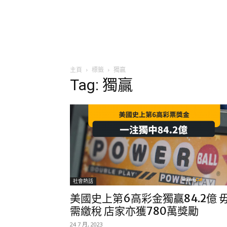
主頁
標籤
獨贏
Tag: 獨贏
社會熱話
美國史上第6高彩金獨贏84.2億 
需繳稅 店家亦獲780萬獎勵
24 7 月, 2023