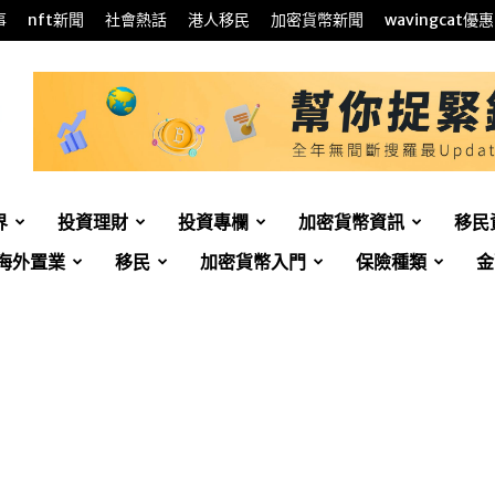
事
nft新聞
社會熱話
港人移民
加密貨幣新聞
wavingcat優惠
界
投資理財
投資專欄
加密貨幣資訊
移民
海外置業
移民
加密貨幣入門
保險種類
金