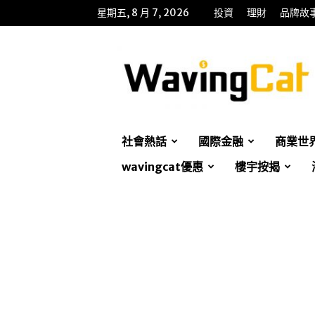
星期五, 8 月 7, 2026
投資
理財
品牌故
WavingCat
招
財
貓
社會熱話
國際金融
商業世
wavingcat優惠
樓宇按揭