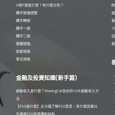
H按P按是什麼？有什麼分別？
財
樓宇按揭總覽
虛
樓宇轉按
香
樓宇一按
1
樓宇二按
加
唐樓按揭
香
居屋按揭
車位按揭
金融及投資知識(新手篇)
被動收入是什麼？WavingCat告訴你10大被動收入方
法
【ESG是什麼】五分鐘了解ESG意思，有什麼因素以
及運用ESG投資優點缺點