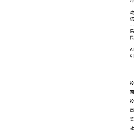
時
歐
核
馬
民
A
引
投
國
投
商
美
社