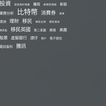
投資
攜程
新股
投資海外物業
新移民措施
比特幣
消費券
業務分析
滴滴
移民
理財
澳洲
移民台灣
移民澳洲
移民英國
美團
網易
第二家園
移民監
股票
虛擬銀行
譚仔
電子錢包
開戶
騰訊
電訊盈科