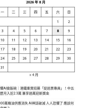
2026 年 8 月
一
二
三
四
五
六
日
1
2
3
4
5
6
7
8
9
10
11
12
13
14
15
16
17
18
19
20
21
22
23
24
25
26
27
28
29
30
31
« 4 月
懼AI搶飯碗｜港鐵重賞招募「捉逃票專員」！中五
歷月入近2.3萬 兼享過萬迎新獎金
800萬桶油供應消失 AI神話破滅 人人恐懼了 應該何