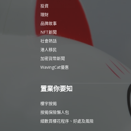
投資
理財
品牌故事
NFT新聞
社會熱話
港人移民
加密貨幣新聞
WavingCat優惠
置業你要知
樓宇按揭
按揭保險懶人包
細數買樓花程序、好處及風險