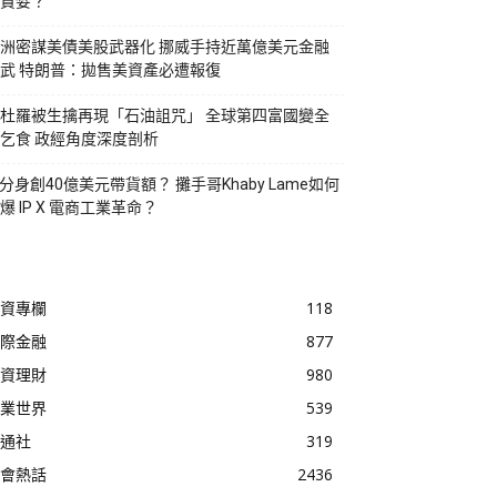
貪婪？
洲密謀美債美股武器化 挪威手持近萬億美元金融
武 特朗普：拋售美資產必遭報復
杜羅被生擒再現「石油詛咒」 全球第四富國變全
乞食 政經角度深度剖析
I分身創40億美元帶貨額？ 攤手哥Khaby Lame如何
爆 IP X 電商工業革命？
資專欄
118
際金融
877
資理財
980
業世界
539
通社
319
會熱話
2436