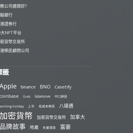
務公司邊間好?
擬銀行
港證券行
0大NFT平台
密貨幣交易所
港移民顧問公司
標籤
Apple
BNO
Casetify
binance
coinbase
lalamove
Grab
PEQ移民
八達通
working holiday
上市
低成本移民
加密貨幣
加拿大
加密貨幣交易所
品牌故事
富豪
地產
失業貸款