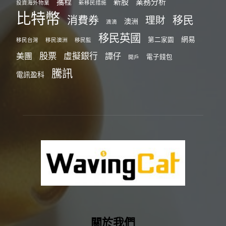
攜程
新股
業務分析
投資海外物業
新移民措施
比特幣
消費券
移民
理財
澳洲
滴滴
移民英國
網易
第二家園
移民台灣
移民澳洲
移民監
股票
虛擬銀行
美團
譚仔
電子錢包
開戶
騰訊
電訊盈科
關於我們