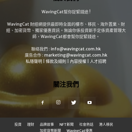
WavingCat幫你捉緊錢途 !
WavingCat 財經網提供最即時全面的樓市、移民、海外置業、財
經、加密貨幣、獨家優惠資訊。無論你係投資新手定係資產管理大
師，WavingCat都會幫你捉緊錢途。
聯絡我們 :
info@wavingcat.com.hk
廣告合作 :
marketing@wavingcat.com.hk
私隱聲明
|
條款及細則
|
內容授權
|
人才招聘
關注我們
投資
理財
品牌故事
NFT新聞
社會熱話
港人移民
加密貨幣新聞
WavingCat優惠