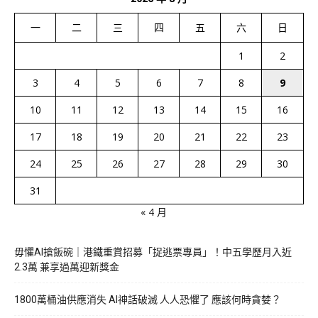
一
二
三
四
五
六
日
1
2
3
4
5
6
7
8
9
10
11
12
13
14
15
16
17
18
19
20
21
22
23
24
25
26
27
28
29
30
31
« 4 月
毋懼AI搶飯碗｜港鐵重賞招募「捉逃票專員」！中五學歷月入近
2.3萬 兼享過萬迎新獎金
1800萬桶油供應消失 AI神話破滅 人人恐懼了 應該何時貪婪？