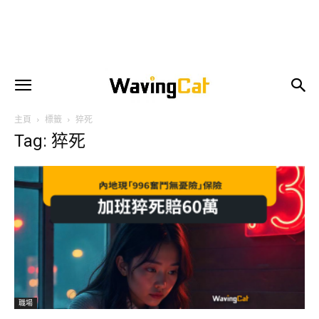
主頁
標籤
猝死
Tag: 猝死
職場