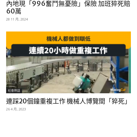
內地現「996奮鬥無憂險」保險 加班猝死賠
60萬
28 11 月, 2024
社會熱話
連踩20個鐘重複工作 機械人博覽間「猝死」
26 4 月, 2023