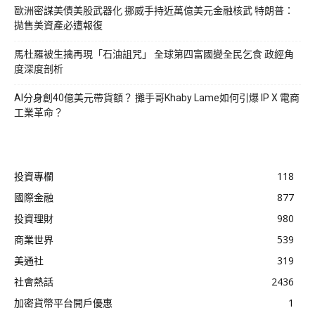
歐洲密謀美債美股武器化 挪威手持近萬億美元金融核武 特朗普：
拋售美資產必遭報復
馬杜羅被生擒再現「石油詛咒」 全球第四富國變全民乞食 政經角
度深度剖析
AI分身創40億美元帶貨額？ 攤手哥Khaby Lame如何引爆 IP X 電商
工業革命？
投資專欄
118
國際金融
877
投資理財
980
商業世界
539
美通社
319
社會熱話
2436
加密貨幣平台開戶優惠
1