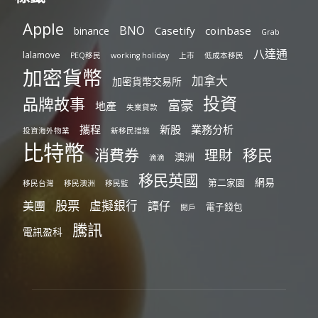
Apple
BNO
Casetify
coinbase
binance
Grab
八達通
lalamove
PEQ移民
working holiday
上市
低成本移民
加密貨幣
加拿大
加密貨幣交易所
投資
品牌故事
富豪
地產
失業貸款
攜程
新股
業務分析
投資海外物業
新移民措施
比特幣
消費券
移民
理財
澳洲
滴滴
移民英國
網易
第二家園
移民台灣
移民澳洲
移民監
股票
虛擬銀行
美團
譚仔
電子錢包
開戶
騰訊
電訊盈科