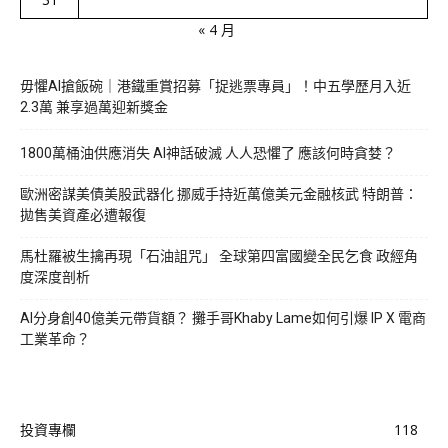
« 4 月
毋懼AI搶飯碗｜港鐵重賞招募「捉逃票專員」！中五學歷月入近
2.3萬 兼享過萬迎新獎金
1800萬桶油供應消失 AI神話破滅 人人恐懼了 應該何時貪婪？
歐洲密謀美債美股武器化 挪威手持近萬億美元金融核武 特朗普：
拋售美資產必遭報復
馬杜羅被生擒再現「石油詛咒」 全球第四富國變全民乞食 政經角
度深度剖析
AI分身創40億美元帶貨額？ 攤手哥Khaby Lame如何引爆 IP X 電商
工業革命？
投資專欄
118