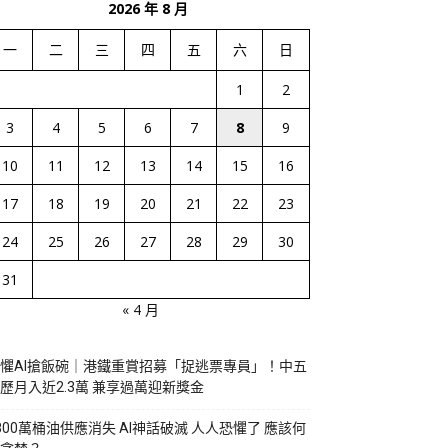
2026 年 8 月
一
二
三
四
五
六
日
1
2
3
4
5
6
7
8
9
10
11
12
13
14
15
16
17
18
19
20
21
22
23
24
25
26
27
28
29
30
31
« 4 月
懼AI搶飯碗｜港鐵重賞招募「捉逃票專員」！中五
歷月入近2.3萬 兼享過萬迎新獎金
800萬桶油供應消失 AI神話破滅 人人恐懼了 應該何