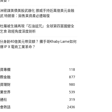
貪婪？
洲密謀美債美股武器化 挪威手持近萬億美元金融
武 特朗普：拋售美資產必遭報復
杜羅被生擒再現「石油詛咒」 全球第四富國變全
乞食 政經角度深度剖析
I分身創40億美元帶貨額？ 攤手哥Khaby Lame如何
爆 IP X 電商工業革命？
資專欄
118
際金融
877
資理財
980
業世界
539
通社
319
會熱話
2436