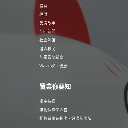
投資
理財
品牌故事
NFT新聞
社會熱話
港人移民
加密貨幣新聞
WavingCat優惠
置業你要知
樓宇按揭
按揭保險懶人包
細數買樓花程序、好處及風險