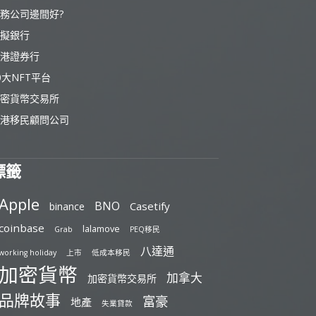
務公司邊間好?
擬銀行
港證券行
0大NFT平台
密貨幣交易所
港移民顧問公司
標籤
Apple
BNO
Casetify
binance
coinbase
lalamove
Grab
PEQ移民
八達通
working holiday
上市
低成本移民
加密貨幣
加拿大
加密貨幣交易所
品牌故事
富豪
地產
失業貸款