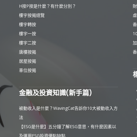
H按P按是什麼？有什麼分別？
財
樓宇按揭總覽
虛
樓宇轉按
香
樓宇一按
1
樓宇二按
加
唐樓按揭
香
居屋按揭
車位按揭
金融及投資知識(新手篇)
被動收入是什麼？WavingCat告訴你10大被動收入方
法
【ESG是什麼】五分鐘了解ESG意思，有什麼因素以
及運用ESG投資優點缺點