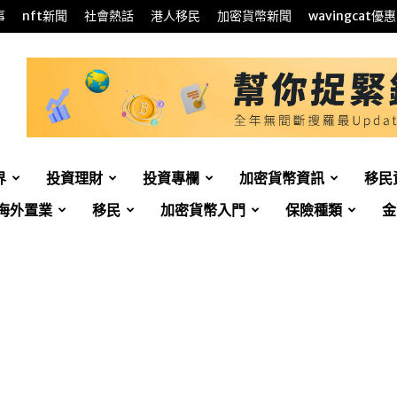
事
nft新聞
社會熱話
港人移民
加密貨幣新聞
wavingcat優惠
界
投資理財
投資專欄
加密貨幣資訊
移民
海外置業
移民
加密貨幣入門
保險種類
金