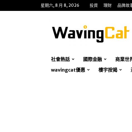
星期六, 8 月 8, 2026
投資
理財
品牌故
WavingCat
招
財
貓
社會熱話
國際金融
商業世
wavingcat優惠
樓宇按揭