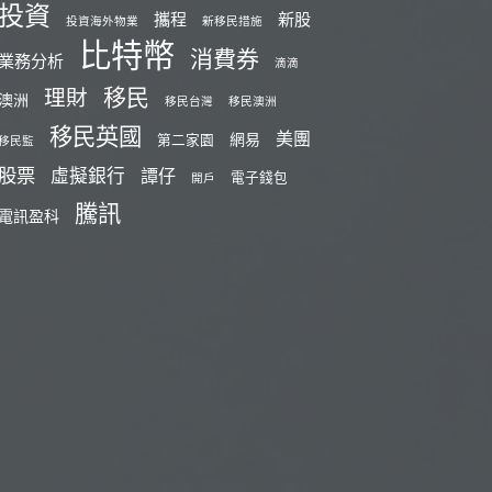
投資
攜程
新股
投資海外物業
新移民措施
比特幣
消費券
業務分析
滴滴
移民
理財
澳洲
移民台灣
移民澳洲
移民英國
美團
網易
第二家園
移民監
股票
虛擬銀行
譚仔
電子錢包
開戶
騰訊
電訊盈科