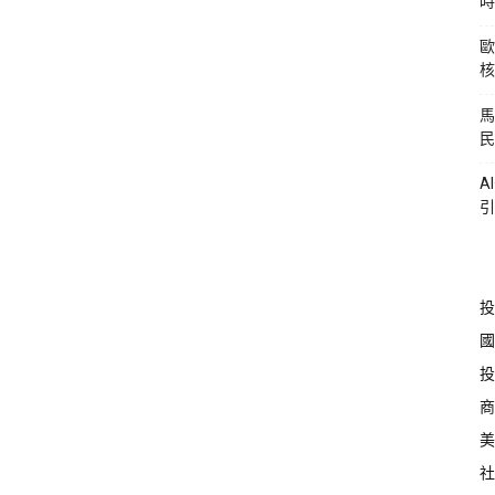
時
歐
核
馬
民
A
引
投
國
投
商
美
社