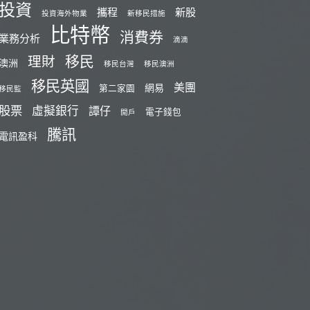
投資
攜程
新股
投資海外物業
新移民措施
比特幣
消費券
業務分析
滴滴
移民
理財
澳洲
移民台灣
移民澳洲
移民英國
美團
網易
第二家園
移民監
股票
虛擬銀行
譚仔
電子錢包
開戶
騰訊
電訊盈科