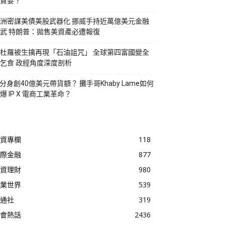
貪婪？
洲密謀美債美股武器化 挪威手持近萬億美元金融
武 特朗普：拋售美資產必遭報復
杜羅被生擒再現「石油詛咒」 全球第四富國變全
乞食 政經角度深度剖析
I分身創40億美元帶貨額？ 攤手哥Khaby Lame如何
爆 IP X 電商工業革命？
資專欄
118
際金融
877
資理財
980
業世界
539
通社
319
會熱話
2436