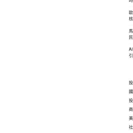
時
歐
核
馬
民
A
引
投
國
投
商
美
社