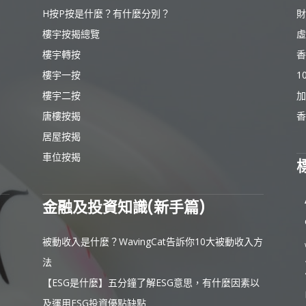
H按P按是什麼？有什麼分別？
財
樓宇按揭總覽
虛
樓宇轉按
香
樓宇一按
1
樓宇二按
加
唐樓按揭
香
居屋按揭
車位按揭
金融及投資知識(新手篇)
被動收入是什麼？WavingCat告訴你10大被動收入方
法
【ESG是什麼】五分鐘了解ESG意思，有什麼因素以
及運用ESG投資優點缺點