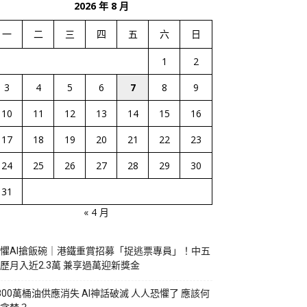
2026 年 8 月
一
二
三
四
五
六
日
1
2
3
4
5
6
7
8
9
10
11
12
13
14
15
16
17
18
19
20
21
22
23
24
25
26
27
28
29
30
31
« 4 月
懼AI搶飯碗｜港鐵重賞招募「捉逃票專員」！中五
歷月入近2.3萬 兼享過萬迎新獎金
800萬桶油供應消失 AI神話破滅 人人恐懼了 應該何