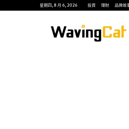
星期四, 8 月 6, 2026
投資
理財
品牌故
WavingCat
招
財
貓