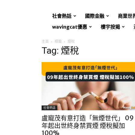
社會熱話
國際金融
商業世
wavingcat優惠
樓宇按揭
主頁
標籤
煙稅
Tag: 煙稅
社會熱話
盧寵茂有意打造「無煙世代」 09
年起出世終身禁買煙 煙稅擬加
100%