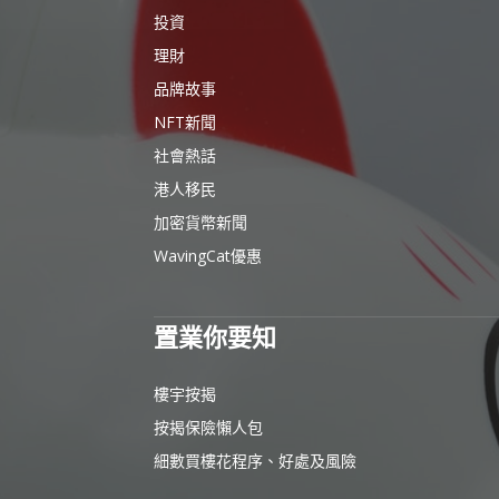
投資
理財
品牌故事
NFT新聞
社會熱話
港人移民
加密貨幣新聞
WavingCat優惠
置業你要知
樓宇按揭
按揭保險懶人包
細數買樓花程序、好處及風險