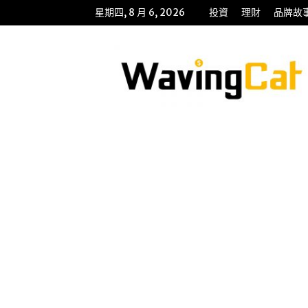
星期四, 8 月 6, 2026
投資
理財
品牌故
WavingCat
招
財
貓