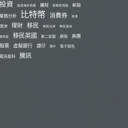
投資
攜程
新股
投資海外物業
新移民措施
比特幣
消費券
業務分析
滴滴
移民
理財
澳洲
移民台灣
移民澳洲
移民英國
美團
網易
第二家園
移民監
股票
虛擬銀行
譚仔
電子錢包
開戶
騰訊
電訊盈科