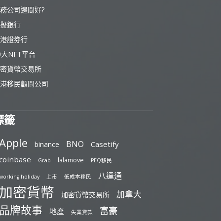
務公司邊間好?
擬銀行
港證券行
0大NFT平台
密貨幣交易所
港移民顧問公司
標籤
Apple
BNO
Casetify
binance
coinbase
lalamove
Grab
PEQ移民
八達通
working holiday
上市
低成本移民
加密貨幣
加拿大
加密貨幣交易所
品牌故事
富豪
地產
失業貸款