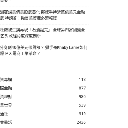
貪婪？
洲密謀美債美股武器化 挪威手持近萬億美元金融
武 特朗普：拋售美資產必遭報復
杜羅被生擒再現「石油詛咒」 全球第四富國變全
乞食 政經角度深度剖析
I分身創40億美元帶貨額？ 攤手哥Khaby Lame如何
爆 IP X 電商工業革命？
資專欄
118
際金融
877
資理財
980
業世界
539
通社
319
會熱話
2436