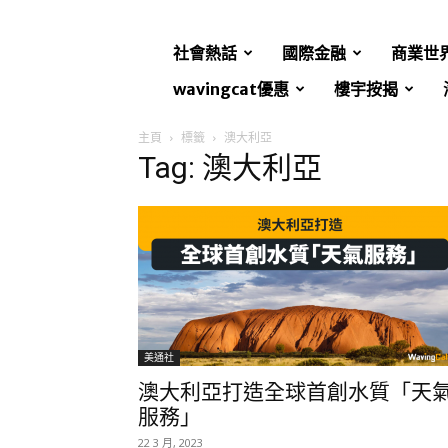
社會熱話
國際金融
商業世
wavingcat優惠
樓宇按揭
主頁
標籤
澳大利亞
Tag: 澳大利亞
美通社
澳大利亞打造全球首創水質「天
服務」
22 3 月, 2023