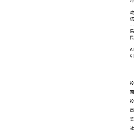
時
歐
核
馬
民
A
引
投
國
投
商
美
社