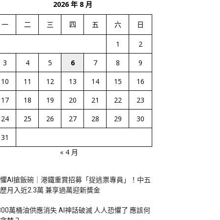
2026 年 8 月
一
二
三
四
五
六
日
1
2
3
4
5
6
7
8
9
10
11
12
13
14
15
16
17
18
19
20
21
22
23
24
25
26
27
28
29
30
31
« 4 月
懼AI搶飯碗｜港鐵重賞招募「捉逃票專員」！中五
歷月入近2.3萬 兼享過萬迎新獎金
800萬桶油供應消失 AI神話破滅 人人恐懼了 應該何