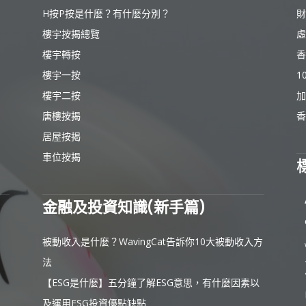
H按P按是什麼？有什麼分別？
財
樓宇按揭總覽
虛
樓宇轉按
香
樓宇一按
1
樓宇二按
加
唐樓按揭
香
居屋按揭
車位按揭
金融及投資知識(新手篇)
被動收入是什麼？WavingCat告訴你10大被動收入方
法
【ESG是什麼】五分鐘了解ESG意思，有什麼因素以
及運用ESG投資優點缺點