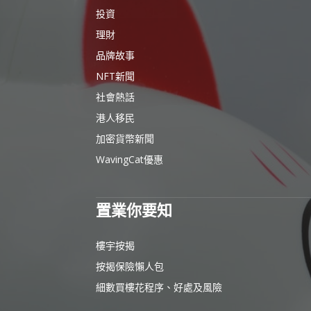
投資
理財
品牌故事
NFT新聞
社會熱話
港人移民
加密貨幣新聞
WavingCat優惠
置業你要知
樓宇按揭
按揭保險懶人包
細數買樓花程序、好處及風險