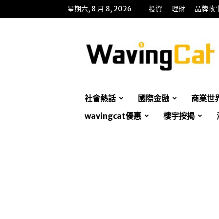
星期六, 8 月 8, 2026
投資
理財
品牌故
WavingCat
招
財
貓
社會熱話
國際金融
商業世
wavingcat優惠
樓宇按揭