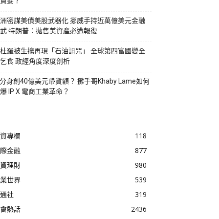
貪婪？
洲密謀美債美股武器化 挪威手持近萬億美元金融
武 特朗普：拋售美資產必遭報復
杜羅被生擒再現「石油詛咒」 全球第四富國變全
乞食 政經角度深度剖析
I分身創40億美元帶貨額？ 攤手哥Khaby Lame如何
爆 IP X 電商工業革命？
資專欄
118
際金融
877
資理財
980
業世界
539
通社
319
會熱話
2436