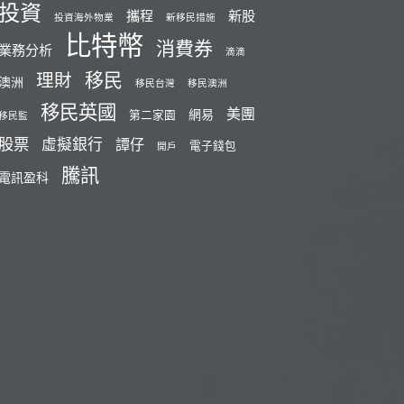
投資
攜程
新股
投資海外物業
新移民措施
比特幣
消費券
業務分析
滴滴
移民
理財
澳洲
移民台灣
移民澳洲
移民英國
美團
網易
第二家園
移民監
股票
虛擬銀行
譚仔
電子錢包
開戶
騰訊
電訊盈科