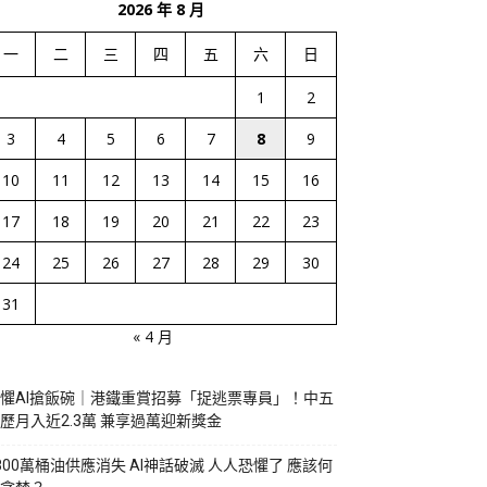
2026 年 8 月
一
二
三
四
五
六
日
1
2
3
4
5
6
7
8
9
10
11
12
13
14
15
16
17
18
19
20
21
22
23
24
25
26
27
28
29
30
31
« 4 月
懼AI搶飯碗｜港鐵重賞招募「捉逃票專員」！中五
歷月入近2.3萬 兼享過萬迎新獎金
800萬桶油供應消失 AI神話破滅 人人恐懼了 應該何