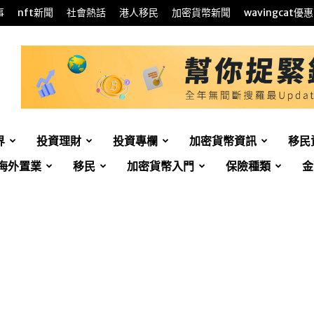
事
nft新聞
社會熱話
港人移民
加密貨幣新聞
wavingcat優惠
界
投資理財
投資專欄
加密貨幣資訊
移民
海外置業
移民
加密貨幣入門
保險種類
金