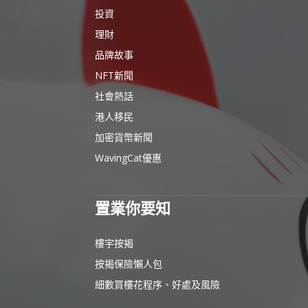
投資
理財
品牌故事
NFT新聞
社會熱話
港人移民
加密貨幣新聞
WavingCat優惠
置業你要知
樓宇按揭
按揭保險懶人包
細數買樓花程序、好處及風險