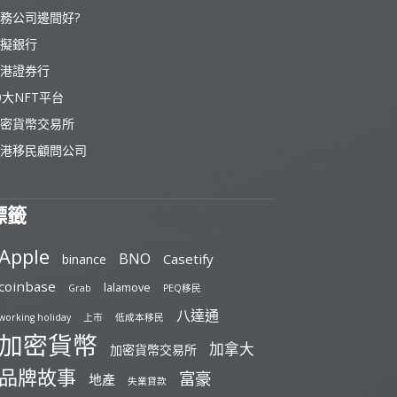
務公司邊間好?
擬銀行
港證券行
0大NFT平台
密貨幣交易所
港移民顧問公司
標籤
Apple
BNO
Casetify
binance
coinbase
lalamove
Grab
PEQ移民
八達通
working holiday
上市
低成本移民
加密貨幣
加拿大
加密貨幣交易所
品牌故事
富豪
地產
失業貸款