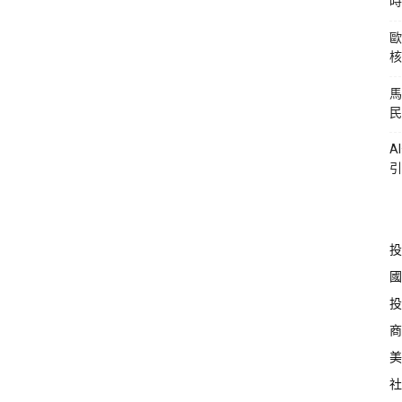
時
歐
核
馬
民
A
引
投
國
投
商
美
社