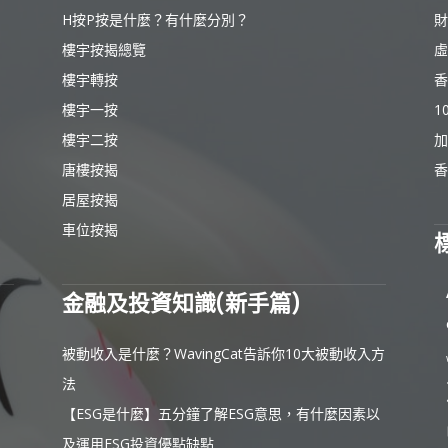
H按P按是什麼？有什麼分別？
財
樓宇按揭總覽
虛
樓宇轉按
香
樓宇一按
1
樓宇二按
加
唐樓按揭
香
居屋按揭
車位按揭
金融及投資知識(新手篇)
被動收入是什麼？WavingCat告訴你10大被動收入方
法
【ESG是什麼】五分鐘了解ESG意思，有什麼因素以
及運用ESG投資優點缺點