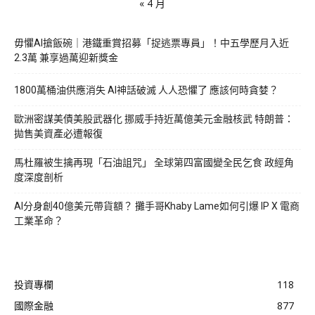
« 4 月
毋懼AI搶飯碗｜港鐵重賞招募「捉逃票專員」！中五學歷月入近
2.3萬 兼享過萬迎新獎金
1800萬桶油供應消失 AI神話破滅 人人恐懼了 應該何時貪婪？
歐洲密謀美債美股武器化 挪威手持近萬億美元金融核武 特朗普：
拋售美資產必遭報復
馬杜羅被生擒再現「石油詛咒」 全球第四富國變全民乞食 政經角
度深度剖析
AI分身創40億美元帶貨額？ 攤手哥Khaby Lame如何引爆 IP X 電商
工業革命？
投資專欄
118
國際金融
877