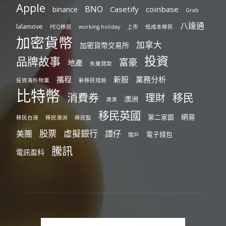
Apple
BNO
Casetify
coinbase
binance
Grab
八達通
lalamove
PEQ移民
working holiday
上市
低成本移民
加密貨幣
加拿大
加密貨幣交易所
投資
品牌故事
富豪
地產
失業貸款
攜程
新股
業務分析
投資海外物業
新移民措施
比特幣
消費券
移民
理財
澳洲
滴滴
移民英國
網易
第二家園
移民台灣
移民澳洲
移民監
股票
虛擬銀行
美團
譚仔
電子錢包
開戶
騰訊
電訊盈科