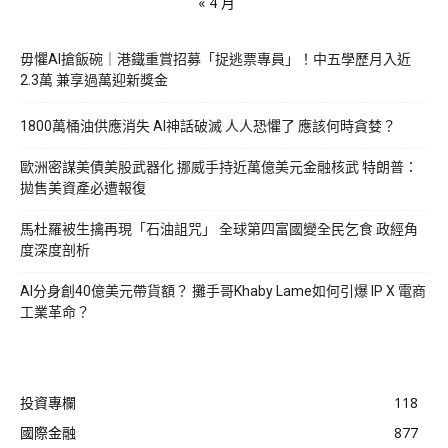
« 4 月
毋懼AI搶飯碗｜港鐵重賞招募「捉逃票專員」！中五學歷月入近
2.3萬 兼享過萬迎新獎金
1800萬桶油供應消失 AI神話破滅 人人恐懼了 應該何時貪婪？
歐洲密謀美債美股武器化 挪威手持近萬億美元金融核武 特朗普：
拋售美資產必遭報復
馬杜羅被生擒再現「石油詛咒」 全球第四富國變全民乞食 政經角
度深度剖析
AI分身創40億美元帶貨額？ 攤手哥Khaby Lame如何引爆 IP X 電商
工業革命？
投資專欄
118
國際金融
877