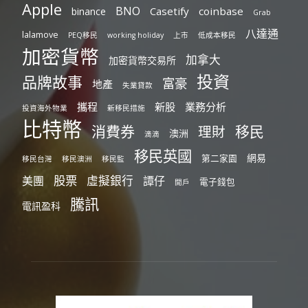
Apple
BNO
Casetify
coinbase
binance
Grab
八達通
lalamove
PEQ移民
working holiday
上市
低成本移民
加密貨幣
加拿大
加密貨幣交易所
投資
品牌故事
富豪
地產
失業貸款
攜程
新股
業務分析
投資海外物業
新移民措施
比特幣
消費券
移民
理財
澳洲
滴滴
移民英國
網易
第二家園
移民台灣
移民澳洲
移民監
股票
虛擬銀行
美團
譚仔
電子錢包
開戶
騰訊
電訊盈科