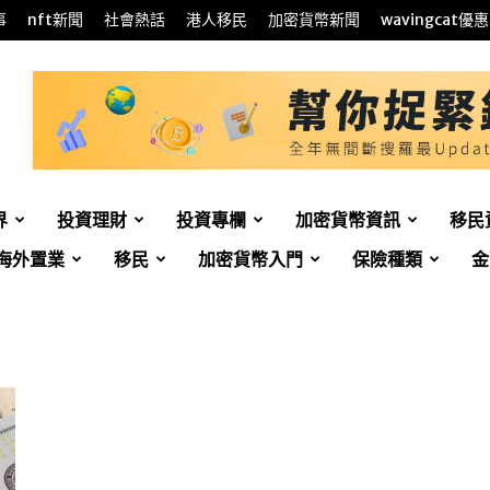
事
nft新聞
社會熱話
港人移民
加密貨幣新聞
wavingcat優惠
界
投資理財
投資專欄
加密貨幣資訊
移民
海外置業
移民
加密貨幣入門
保險種類
金