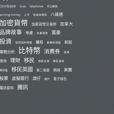
coinbase
lalamove
Grab
PEQ移民
八達通
working holiday
上市
低成本移民
加密貨幣
加拿大
加密貨幣交易所
品牌故事
富豪
地產
失業貸款
投資
攜程
新股
投資海外物業
新移民措施
比特幣
消費券
業務分析
滴滴
移民
理財
澳洲
移民台灣
移民澳洲
移民英國
美團
網易
第二家園
移民監
股票
虛擬銀行
譚仔
電子錢包
開戶
騰訊
電訊盈科