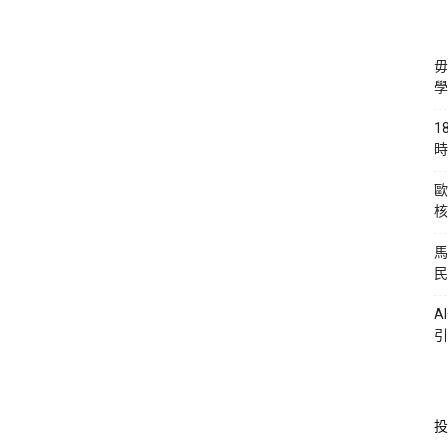
毋
學
1
時
歐
核
馬
民
A
引
投