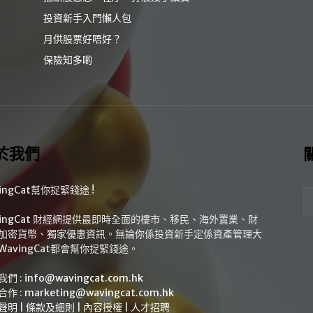
投資新手入門懶人包
月供股票好唔好？
保險知多啲
於我們
ingCat幫你捉緊錢途 !
vingCat 財經網提供最即時全面的樓市、移民、海外置業、財
加密貨幣、獨家優惠資訊。無論你係投資新手定係資產管理大
WavingCat都會幫你捉緊錢途。
我們 :
info@wavingcat.com.hk
合作 :
marketing@wavingcat.com.hk
聲明
|
條款及細則
|
內容授權
|
人才招聘