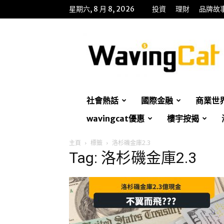
星期六, 8 月 8, 2026
投資
理財
品牌故
WavingCat
招
財
貓
社會熱話
國際金融
商業世
wavingcat優惠
樓宇按揭
主頁
標籤
洛杉磯金庫2.3
Tag: 洛杉磯金庫2.3