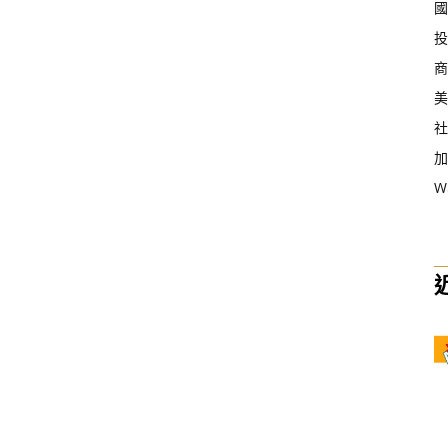
國
投
商
美
社
加
W