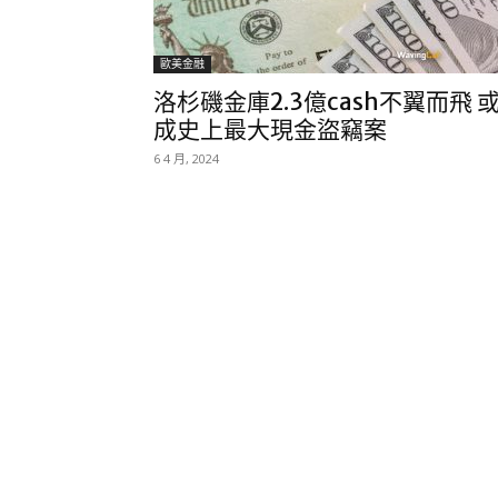
歐美金融
洛杉磯金庫2.3億cash不翼而飛 
成史上最大現金盜竊案
6 4 月, 2024