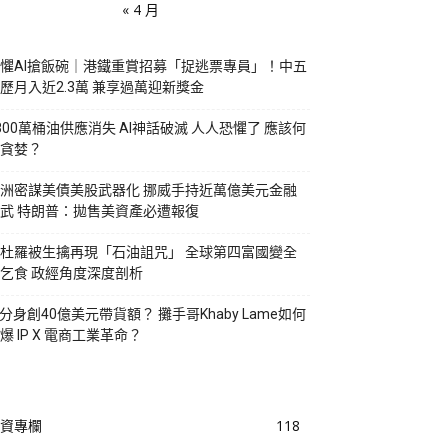
« 4 月
懼AI搶飯碗｜港鐵重賞招募「捉逃票專員」！中五
歷月入近2.3萬 兼享過萬迎新獎金
800萬桶油供應消失 AI神話破滅 人人恐懼了 應該何
貪婪？
洲密謀美債美股武器化 挪威手持近萬億美元金融
武 特朗普：拋售美資產必遭報復
杜羅被生擒再現「石油詛咒」 全球第四富國變全
乞食 政經角度深度剖析
I分身創40億美元帶貨額？ 攤手哥Khaby Lame如何
爆 IP X 電商工業革命？
資專欄
118