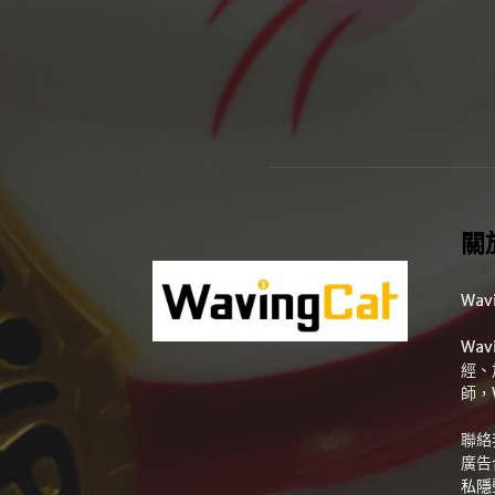
關
Wav
Wa
經、
師，
聯絡
廣告
私隱