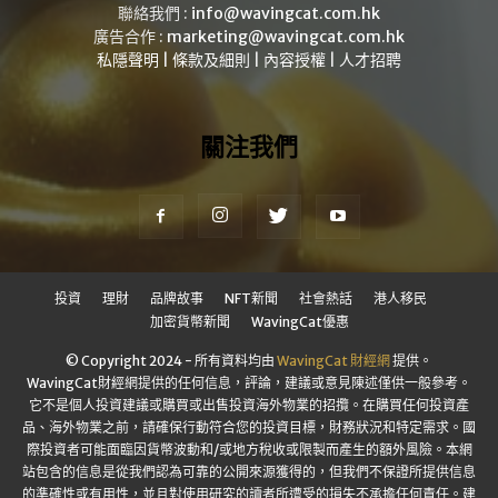
聯絡我們 :
info@wavingcat.com.hk
廣告合作 :
marketing@wavingcat.com.hk
私隱聲明
|
條款及細則
|
內容授權
|
人才招聘
關注我們
投資
理財
品牌故事
NFT新聞
社會熱話
港人移民
加密貨幣新聞
WavingCat優惠
© Copyright 2024 - 所有資料均由
WavingCat 財經網
提供。
WavingCat財經網提供的任何信息，評論，建議或意見陳述僅供一般參考。
它不是個人投資建議或購買或出售投資海外物業的招攬。在購買任何投資產
品、海外物業之前，請確保行動符合您的投資目標，財務狀況和特定需求。國
際投資者可能面臨因貨幣波動和/或地方稅收或限製而產生的額外風險。本網
站包含的信息是從我們認為可靠的公開來源獲得的，但我們不保證所提供信息
的準確性或有用性，並且對使用研究的讀者所遭受的損失不承擔任何責任。建