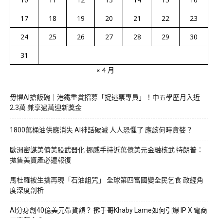
17
18
19
20
21
22
23
24
25
26
27
28
29
30
31
« 4 月
毋懼AI搶飯碗｜港鐵重賞招募「捉逃票專員」！中五學歷月入近
2.3萬 兼享過萬迎新獎金
1800萬桶油供應消失 AI神話破滅 人人恐懼了 應該何時貪婪？
歐洲密謀美債美股武器化 挪威手持近萬億美元金融核武 特朗普：
拋售美資產必遭報復
馬杜羅被生擒再現「石油詛咒」 全球第四富國變全民乞食 政經角
度深度剖析
AI分身創40億美元帶貨額？ 攤手哥Khaby Lame如何引爆 IP X 電商