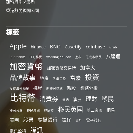
加密貨幣交易所
香港移民顧問公司
標籤
Apple
BNO
Casetify
coinbase
binance
Grab
八達通
lalamove
PEQ移民
working holiday
上市
低成本移民
加密貨幣
加拿大
加密貨幣交易所
投資
品牌故事
富豪
地產
失業貸款
攜程
新股
業務分析
投資海外物業
新移民措施
比特幣
消費券
移民
理財
澳洲
滴滴
移民英國
網易
第二家園
移民台灣
移民澳洲
移民監
股票
虛擬銀行
美團
譚仔
電子錢包
開戶
騰訊
電訊盈科