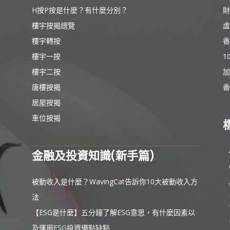
H按P按是什麼？有什麼分別？
財
樓宇按揭總覽
虛
樓宇轉按
香
樓宇一按
1
樓宇二按
加
唐樓按揭
香
居屋按揭
車位按揭
金融及投資知識(新手篇)
被動收入是什麼？WavingCat告訴你10大被動收入方
法
【ESG是什麼】五分鐘了解ESG意思，有什麼因素以
及運用ESG投資優點缺點