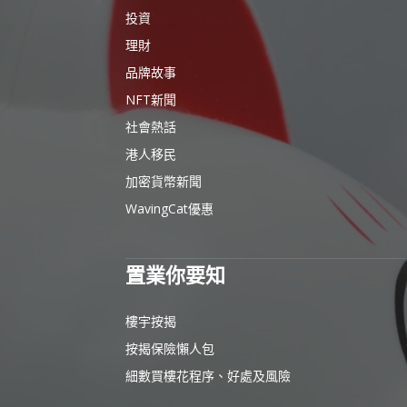
投資
理財
品牌故事
NFT新聞
社會熱話
港人移民
加密貨幣新聞
WavingCat優惠
置業你要知
樓宇按揭
按揭保險懶人包
細數買樓花程序、好處及風險