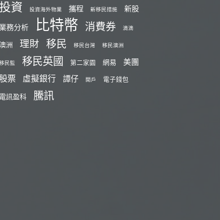
投資
攜程
新股
投資海外物業
新移民措施
比特幣
消費券
業務分析
滴滴
移民
理財
澳洲
移民台灣
移民澳洲
移民英國
美團
網易
第二家園
移民監
股票
虛擬銀行
譚仔
電子錢包
開戶
騰訊
電訊盈科