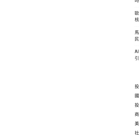
時
歐
核
馬
民
A
引
投
國
投
商
美
社