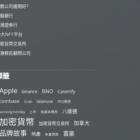
務公司邊間好?
擬銀行
港證券行
0大NFT平台
密貨幣交易所
港移民顧問公司
標籤
Apple
BNO
Casetify
binance
coinbase
lalamove
Grab
PEQ移民
八達通
working holiday
上市
低成本移民
加密貨幣
加拿大
加密貨幣交易所
品牌故事
富豪
地產
失業貸款