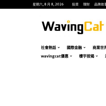
星期六, 8 月 8, 2026
投資
理財
品牌故
WavingCat
招
財
貓
社會熱話
國際金融
商業世
wavingcat優惠
樓宇按揭