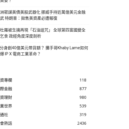
貪婪？
洲密謀美債美股武器化 挪威手持近萬億美元金融
武 特朗普：拋售美資產必遭報復
杜羅被生擒再現「石油詛咒」 全球第四富國變全
乞食 政經角度深度剖析
I分身創40億美元帶貨額？ 攤手哥Khaby Lame如何
爆 IP X 電商工業革命？
資專欄
118
際金融
877
資理財
980
業世界
539
通社
319
會熱話
2436