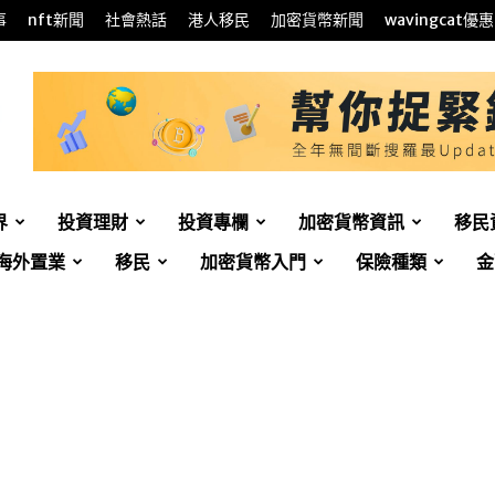
事
nft新聞
社會熱話
港人移民
加密貨幣新聞
wavingcat優惠
界
投資理財
投資專欄
加密貨幣資訊
移民
海外置業
移民
加密貨幣入門
保險種類
金