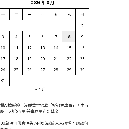
2026 年 8 月
一
二
三
四
五
六
日
1
2
3
4
5
6
7
8
9
10
11
12
13
14
15
16
17
18
19
20
21
22
23
24
25
26
27
28
29
30
31
« 4 月
懼AI搶飯碗｜港鐵重賞招募「捉逃票專員」！中五
歷月入近2.3萬 兼享過萬迎新獎金
800萬桶油供應消失 AI神話破滅 人人恐懼了 應該何