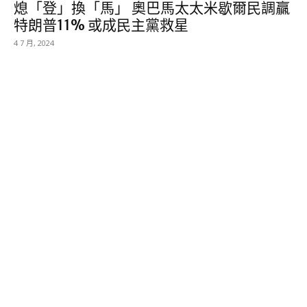
熄「登」換「馬」 奧巴馬太太米歇爾民調贏
特朗普11% 或成民主黨救星
4 7 月, 2024