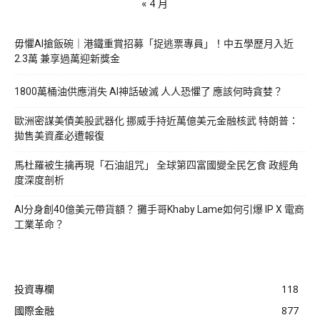
« 4 月
毋懼AI搶飯碗｜港鐵重賞招募「捉逃票專員」！中五學歷月入近
2.3萬 兼享過萬迎新獎金
1800萬桶油供應消失 AI神話破滅 人人恐懼了 應該何時貪婪？
歐洲密謀美債美股武器化 挪威手持近萬億美元金融核武 特朗普：
拋售美資產必遭報復
馬杜羅被生擒再現「石油詛咒」 全球第四富國變全民乞食 政經角
度深度剖析
AI分身創40億美元帶貨額？ 攤手哥Khaby Lame如何引爆 IP X 電商
工業革命？
投資專欄
118
國際金融
877