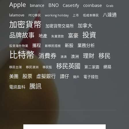
Apple
BNO
Casetify
coinbase
binance
Grab
八達通
lalamove
PEQ移民
working holiday
上市
低成本移民
加密貨幣
加拿大
加密貨幣交易所
投資
品牌故事
富豪
地產
失業貸款
攜程
新股
業務分析
投資海外物業
新移民措施
比特幣
消費券
移民
理財
澳洲
滴滴
移民英國
網易
第二家園
移民台灣
移民澳洲
移民監
股票
虛擬銀行
美團
譚仔
電子錢包
開戶
騰訊
電訊盈科