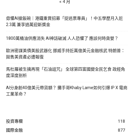
« 4 月
毋懼AI搶飯碗｜港鐵重賞招募「捉逃票專員」！中五學歷月入近
2.3萬 兼享過萬迎新獎金
1800萬桶油供應消失 AI神話破滅 人人恐懼了 應該何時貪婪？
歐洲密謀美債美股武器化 挪威手持近萬億美元金融核武 特朗普：
拋售美資產必遭報復
馬杜羅被生擒再現「石油詛咒」 全球第四富國變全民乞食 政經角
度深度剖析
AI分身創40億美元帶貨額？ 攤手哥Khaby Lame如何引爆 IP X 電商
工業革命？
投資專欄
118
國際金融
877