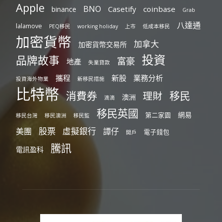
Apple
BNO
Casetify
coinbase
binance
Grab
八達通
lalamove
PEQ移民
working holiday
上市
低成本移民
加密貨幣
加拿大
加密貨幣交易所
投資
品牌故事
富豪
地產
失業貸款
攜程
新股
業務分析
投資海外物業
新移民措施
比特幣
消費券
移民
理財
澳洲
滴滴
移民英國
網易
第二家園
移民台灣
移民澳洲
移民監
股票
虛擬銀行
美團
譚仔
電子錢包
開戶
騰訊
電訊盈科