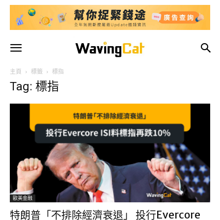
主頁
標籤
標指
Tag: 標指
歐美金融
特朗普「不排除經濟衰退」 投行Evercore