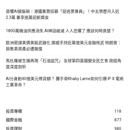
毋懼AI搶飯碗｜港鐵重賞招募「捉逃票專員」！中五學歷月入近
2.3萬 兼享過萬迎新獎金
1800萬桶油供應消失 AI神話破滅 人人恐懼了 應該何時貪婪？
歐洲密謀美債美股武器化 挪威手持近萬億美元金融核武 特朗普：
拋售美資產必遭報復
馬杜羅被生擒再現「石油詛咒」 全球第四富國變全民乞食 政經角
度深度剖析
AI分身創40億美元帶貨額？ 攤手哥Khaby Lame如何引爆 IP X 電商
工業革命？
投資專欄
118
國際金融
877
投資理財
980