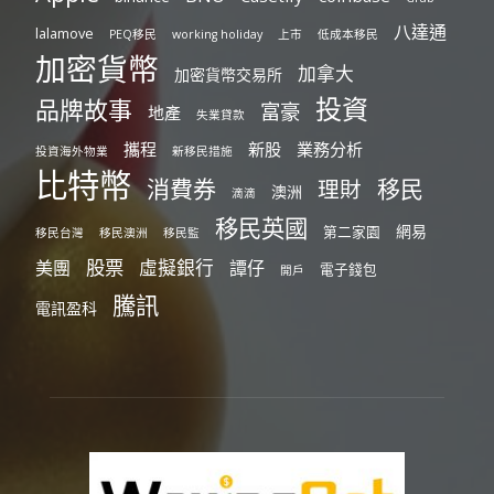
八達通
lalamove
PEQ移民
working holiday
上市
低成本移民
加密貨幣
加拿大
加密貨幣交易所
投資
品牌故事
富豪
地產
失業貸款
攜程
新股
業務分析
投資海外物業
新移民措施
比特幣
消費券
移民
理財
澳洲
滴滴
移民英國
網易
第二家園
移民台灣
移民澳洲
移民監
股票
虛擬銀行
美團
譚仔
電子錢包
開戶
騰訊
電訊盈科