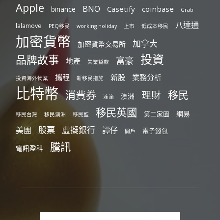
Apple
BNO
Casetify
coinbase
binance
Grab
八達通
lalamove
PEQ移民
working holiday
上市
低成本移民
加密貨幣
加拿大
加密貨幣交易所
投資
品牌故事
富豪
地產
失業貸款
攜程
新股
業務分析
投資海外物業
新移民措施
比特幣
消費券
移民
理財
澳洲
滴滴
移民英國
網易
第二家園
移民台灣
移民澳洲
移民監
股票
虛擬銀行
美團
譚仔
電子錢包
開戶
騰訊
電訊盈科