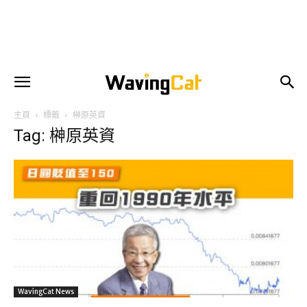
主頁
標籤
榊原英資
Tag: 榊原英資
WavingCat News