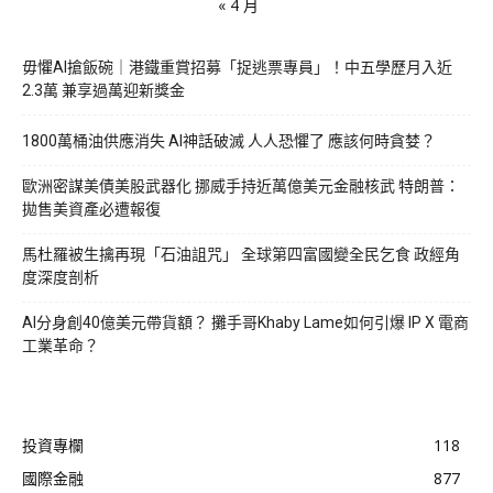
« 4 月
毋懼AI搶飯碗｜港鐵重賞招募「捉逃票專員」！中五學歷月入近
2.3萬 兼享過萬迎新獎金
1800萬桶油供應消失 AI神話破滅 人人恐懼了 應該何時貪婪？
歐洲密謀美債美股武器化 挪威手持近萬億美元金融核武 特朗普：
拋售美資產必遭報復
馬杜羅被生擒再現「石油詛咒」 全球第四富國變全民乞食 政經角
度深度剖析
AI分身創40億美元帶貨額？ 攤手哥Khaby Lame如何引爆 IP X 電商
工業革命？
投資專欄
118
國際金融
877