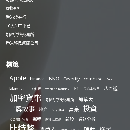
虛擬銀行
香港證券行
10大NFT平台
加密貨幣交易所
香港移民顧問公司
標籤
Apple
BNO
Casetify
coinbase
binance
Grab
八達通
lalamove
PEQ移民
working holiday
上市
低成本移民
加密貨幣
加拿大
加密貨幣交易所
投資
品牌故事
富豪
地產
失業貸款
攜程
新股
業務分析
投資海外物業
新移民措施
比特幣
消費券
移民
理財