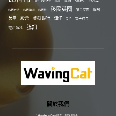
澳洲
滴滴
移民英國
網易
第二家園
移民台灣
移民澳洲
移民監
股票
虛擬銀行
美團
譚仔
電子錢包
開戶
騰訊
電訊盈科
關於我們
WavingCat幫你捉緊錢途 !