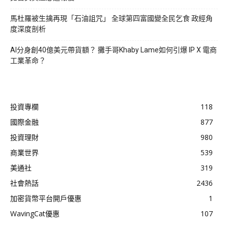
馬杜羅被生擒再現「石油詛咒」 全球第四富國變全民乞食 政經角
度深度剖析
AI分身創40億美元帶貨額？ 攤手哥Khaby Lame如何引爆 IP X 電商
工業革命？
投資專欄
118
國際金融
877
投資理財
980
商業世界
539
美通社
319
社會熱話
2436
加密貨幣平台開戶優惠
1
WavingCat優惠
107