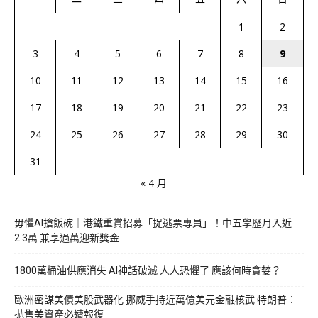
1
2
3
4
5
6
7
8
9
10
11
12
13
14
15
16
17
18
19
20
21
22
23
24
25
26
27
28
29
30
31
« 4 月
毋懼AI搶飯碗｜港鐵重賞招募「捉逃票專員」！中五學歷月入近
2.3萬 兼享過萬迎新獎金
1800萬桶油供應消失 AI神話破滅 人人恐懼了 應該何時貪婪？
歐洲密謀美債美股武器化 挪威手持近萬億美元金融核武 特朗普：
拋售美資產必遭報復