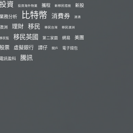
投資
攜程
新股
投資海外物業
新移民措施
比特幣
消費券
業務分析
滴滴
移民
理財
澳洲
移民台灣
移民澳洲
移民英國
美團
網易
第二家園
移民監
股票
虛擬銀行
譚仔
電子錢包
開戶
騰訊
電訊盈科