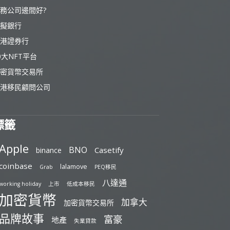
務公司邊間好?
擬銀行
港證券行
0大NFT平台
密貨幣交易所
港移民顧問公司
標籤
Apple
BNO
Casetify
binance
coinbase
lalamove
Grab
PEQ移民
八達通
working holiday
上市
低成本移民
加密貨幣
加拿大
加密貨幣交易所
品牌故事
富豪
地產
失業貸款