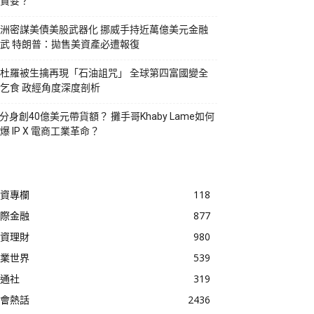
貪婪？
洲密謀美債美股武器化 挪威手持近萬億美元金融
武 特朗普：拋售美資產必遭報復
杜羅被生擒再現「石油詛咒」 全球第四富國變全
乞食 政經角度深度剖析
I分身創40億美元帶貨額？ 攤手哥Khaby Lame如何
爆 IP X 電商工業革命？
資專欄
118
際金融
877
資理財
980
業世界
539
通社
319
會熱話
2436