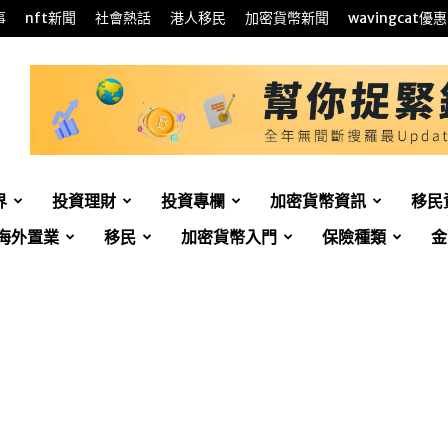
事
nft新聞
社會熱話
港人移民
加密貨幣新聞
wavingcat優惠
界
投資理財
投資專欄
加密貨幣資訊
移民
海外置業
移民
加密貨幣入門
保險種類
金