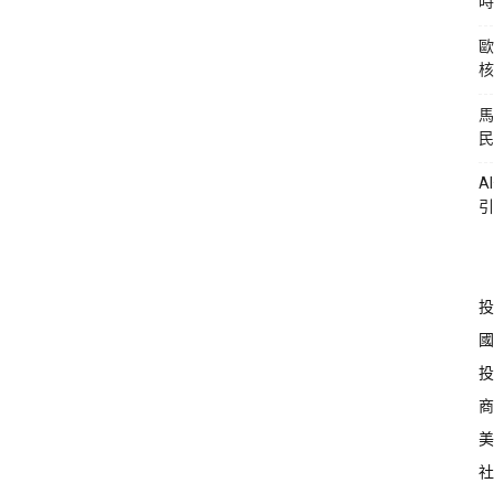
時
歐
核
馬
民
A
引
投
國
投
商
美
社