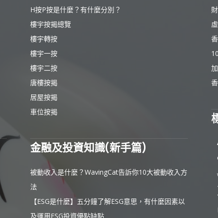
H按P按是什麼？有什麼分別？
財
樓宇按揭總覽
虛
樓宇轉按
香
樓宇一按
1
樓宇二按
加
唐樓按揭
香
居屋按揭
車位按揭
金融及投資知識(新手篇)
被動收入是什麼？WavingCat告訴你10大被動收入方
法
【ESG是什麼】五分鐘了解ESG意思，有什麼因素以
及運用ESG投資優點缺點