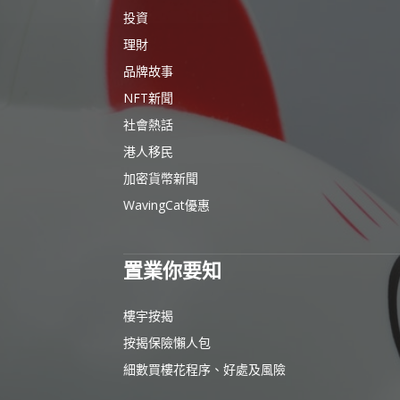
投資
理財
品牌故事
NFT新聞
社會熱話
港人移民
加密貨幣新聞
WavingCat優惠
置業你要知
樓宇按揭
按揭保險懶人包
細數買樓花程序、好處及風險