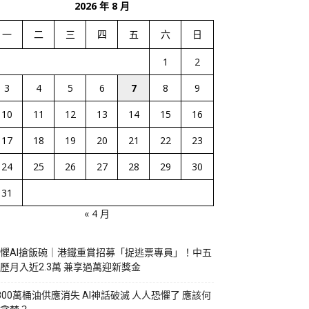
2026 年 8 月
一
二
三
四
五
六
日
1
2
3
4
5
6
7
8
9
10
11
12
13
14
15
16
17
18
19
20
21
22
23
24
25
26
27
28
29
30
31
« 4 月
懼AI搶飯碗｜港鐵重賞招募「捉逃票專員」！中五
歷月入近2.3萬 兼享過萬迎新獎金
800萬桶油供應消失 AI神話破滅 人人恐懼了 應該何