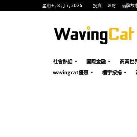
星期五, 8 月 7, 2026
投資
理財
品牌故
WavingCat
招
財
貓
社會熱話
國際金融
商業世
wavingcat優惠
樓宇按揭