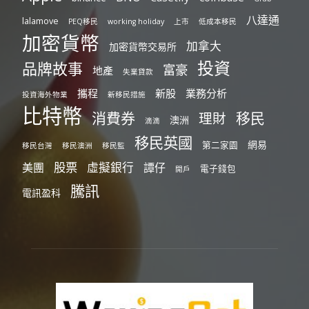
八達通
lalamove
PEQ移民
working holiday
上市
低成本移民
加密貨幣
加拿大
加密貨幣交易所
投資
品牌故事
富豪
地產
失業貸款
攜程
新股
業務分析
投資海外物業
新移民措施
比特幣
消費券
移民
理財
澳洲
滴滴
移民英國
網易
第二家園
移民台灣
移民澳洲
移民監
股票
虛擬銀行
美團
譚仔
電子錢包
開戶
騰訊
電訊盈科