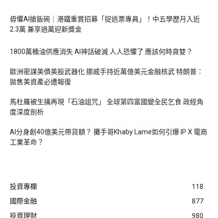
毋懼AI搶飯碗｜港鐵重賞招募「捉逃票專員」！中五學歷月入近
2.3萬 兼享過萬迎新獎金
1800萬桶油供應消失 AI神話破滅 人人恐懼了 應該何時貪婪？
歐洲密謀美債美股武器化 挪威手持近萬億美元金融核武 特朗普：
拋售美資產必遭報復
馬杜羅被生擒再現「石油詛咒」 全球第四富國變全民乞食 政經角
度深度剖析
AI分身創40億美元帶貨額？ 攤手哥Khaby Lame如何引爆 IP X 電商
工業革命？
投資專欄
118
國際金融
877
投資理財
980