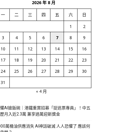
2026 年 8 月
一
二
三
四
五
六
日
1
2
3
4
5
6
7
8
9
10
11
12
13
14
15
16
17
18
19
20
21
22
23
24
25
26
27
28
29
30
31
« 4 月
懼AI搶飯碗｜港鐵重賞招募「捉逃票專員」！中五
歷月入近2.3萬 兼享過萬迎新獎金
800萬桶油供應消失 AI神話破滅 人人恐懼了 應該何