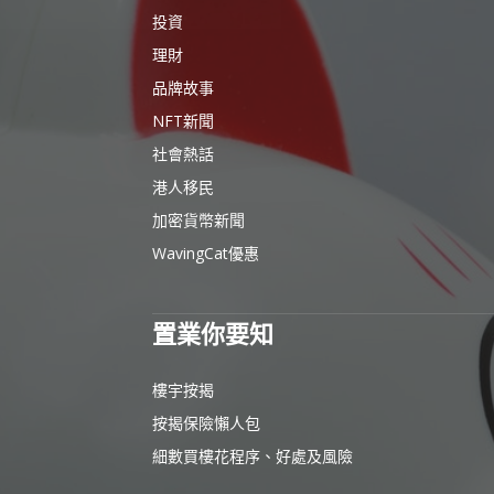
投資
理財
品牌故事
NFT新聞
社會熱話
港人移民
加密貨幣新聞
WavingCat優惠
置業你要知
樓宇按揭
按揭保險懶人包
細數買樓花程序、好處及風險