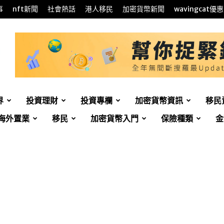
事
nft新聞
社會熱話
港人移民
加密貨幣新聞
wavingcat優惠
界
投資理財
投資專欄
加密貨幣資訊
移民
海外置業
移民
加密貨幣入門
保險種類
金