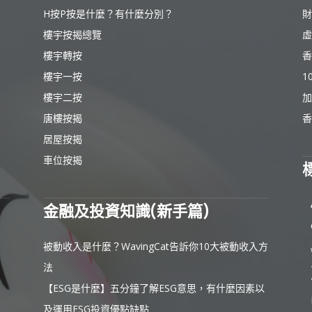
H按P按是什麼？有什麼分別？
財
樓宇按揭總覽
虛
樓宇轉按
香
樓宇一按
1
樓宇二按
加
唐樓按揭
香
居屋按揭
車位按揭
金融及投資知識(新手篇)
被動收入是什麼？WavingCat告訴你10大被動收入方
法
【ESG是什麼】五分鐘了解ESG意思，有什麼因素以
及運用ESG投資優點缺點