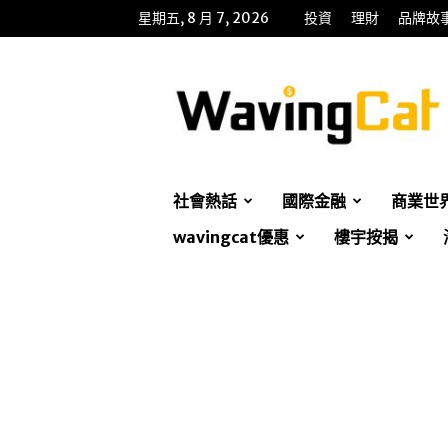
星期五, 8 月 7, 2026
投資
理財
品牌故
WavingCat
招
財
貓
社會熱話
國際金融
商業世
wavingcat優惠
樓宇按揭