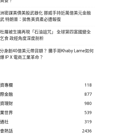
貪婪？
洲密謀美債美股武器化 挪威手持近萬億美元金融
武 特朗普：拋售美資產必遭報復
杜羅被生擒再現「石油詛咒」 全球第四富國變全
乞食 政經角度深度剖析
I分身創40億美元帶貨額？ 攤手哥Khaby Lame如何
爆 IP X 電商工業革命？
資專欄
118
際金融
877
資理財
980
業世界
539
通社
319
會熱話
2436