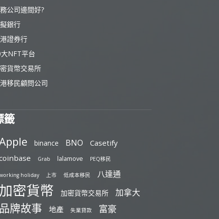
務公司邊間好?
擬銀行
港證券行
0大NFT平台
密貨幣交易所
港移民顧問公司
標籤
Apple
BNO
Casetify
binance
coinbase
lalamove
Grab
PEQ移民
八達通
working holiday
上市
低成本移民
加密貨幣
加拿大
加密貨幣交易所
品牌故事
富豪
地產
失業貸款