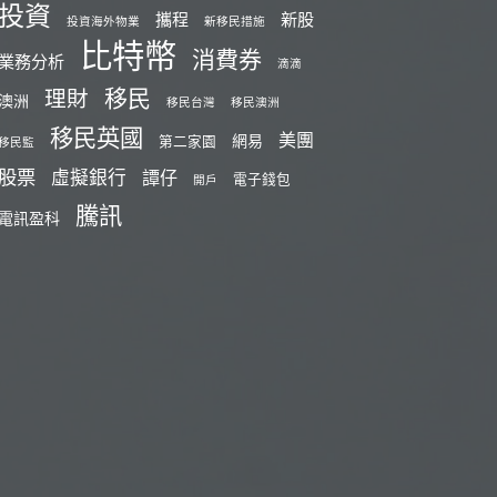
投資
攜程
新股
投資海外物業
新移民措施
比特幣
消費券
業務分析
滴滴
移民
理財
澳洲
移民台灣
移民澳洲
移民英國
美團
網易
第二家園
移民監
股票
虛擬銀行
譚仔
電子錢包
開戶
騰訊
電訊盈科