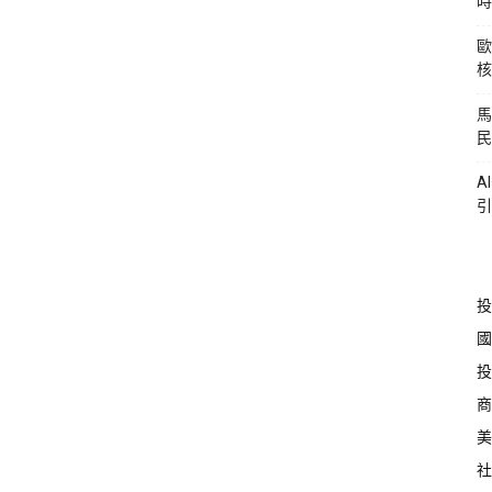
時
歐
核
馬
民
A
引
投
國
投
商
美
社