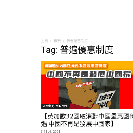
主頁
標籤
普遍優惠制度
Tag: 普遍優惠制度
WavingCat News
【英加歐32國取消對中國最惠國
遇 中國不再是發展中國家】
3 11 月, 2021