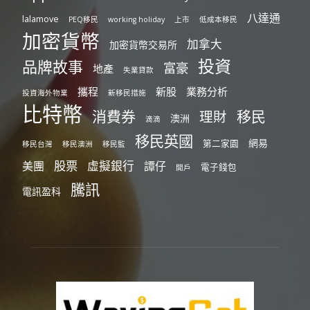
八達通
lalamove
PEQ移民
working holiday
上市
低成本移民
加密貨幣
加拿大
加密貨幣交易所
投資
品牌故事
富豪
地產
失業貸款
攜程
新股
業務分析
投資海外物業
新移民措施
比特幣
消費券
移民
理財
澳洲
滴滴
移民英國
網易
第二家園
移民台灣
移民澳洲
移民監
股票
虛擬銀行
美團
譚仔
電子錢包
開戶
騰訊
電訊盈科