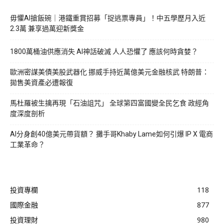
毋懼AI搶飯碗｜港鐵重賞招募「捉逃票專員」！中五學歷月入近
2.3萬 兼享過萬迎新獎金
1800萬桶油供應消失 AI神話破滅 人人恐懼了 應該何時貪婪？
歐洲密謀美債美股武器化 挪威手持近萬億美元金融核武 特朗普：
拋售美資產必遭報復
馬杜羅被生擒再現「石油詛咒」 全球第四富國變全民乞食 政經角
度深度剖析
AI分身創40億美元帶貨額？ 攤手哥Khaby Lame如何引爆 IP X 電商
工業革命？
投資專欄
118
國際金融
877
投資理財
980